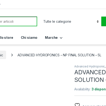
r
or:
llo store
Chi siamo
Marche
ic
ADVANCED HYDROPONICS – NP FINAL SOLUTION – 5L
Advanced Hydroponic
ADVANCED 
SOLUTION 
Availability:
3 disponi