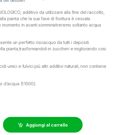
ta dei desideri
IOLOGICO, additivo da utilizzare alla fine del raccolto,
la pianta che la sua fase di fioritura è cessata
to momento in avanti somministreremo soltanto acqua
ente un perfetto risciacquo da tutti i depositi
lla pianta,trasformandoli in zuccheri e migliorando cosi
i umici e fulvici più altri additivi naturali, non contiene
ro d’acqua (1:1000).
NICS - NP FINAL SOLUTION - 5L quantity
Aggiungi al carrello