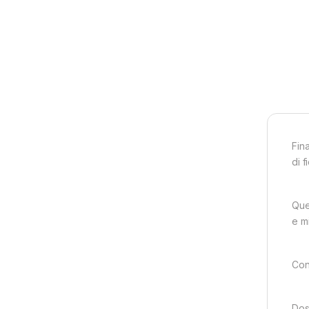
Fin
di 
Que
e m
Conc
Dosa