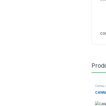
CO
Prodo
Canna
,
CANNA