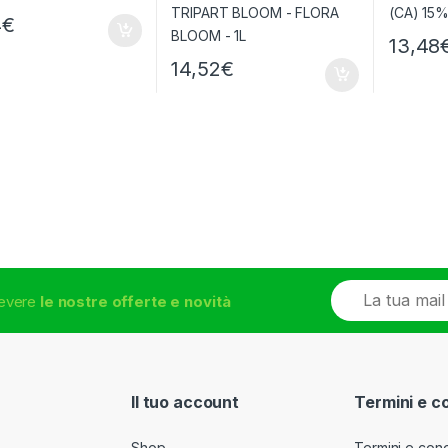
4
€
13,48
14,52
€
E
icevere
le nostre offerte e novità
m
a
i
l
*
Il tuo account
Termini e c
Shop
Termini e cond