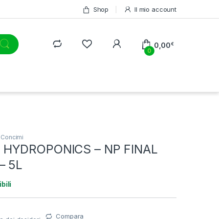
Shop
Il mio account
0,00
€
0
,
Concimi
HYDROPONICS – NP FINAL
– 5L
bili
Compara