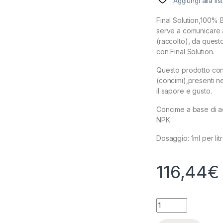
Aggiungi alla lis
Final Solution,100% B
serve a comunicare al
(raccolto), da ques
con Final Solution.
Questo prodotto cons
(concimi),presenti ne
il sapore e gusto.
Concime a base di acid
NPK.
Dosaggio: 1ml per lit
116,44
€
ADVANCED HYDROPO