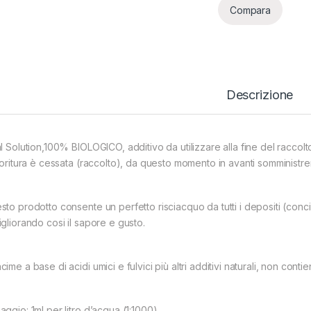
Compara
Descrizione
al Solution,100% BIOLOGICO, additivo da utilizzare alla fine del raccol
fioritura è cessata (raccolto), da questo momento in avanti somministr
sto prodotto consente un perfetto risciacquo da tutti i depositi (conci
igliorando cosi il sapore e gusto.
ime a base di acidi umici e fulvici più altri additivi naturali, non conti
ggio: 1ml per litro d’acqua (1:1000).