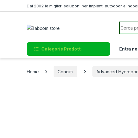
Skip to navigation
Skip to content
Dal 2002 le migliori soluzioni per impianti autodoor e indoo
Search f
Categorie Prodotti
Entra ne
Home
Concimi
Advanced Hydropon