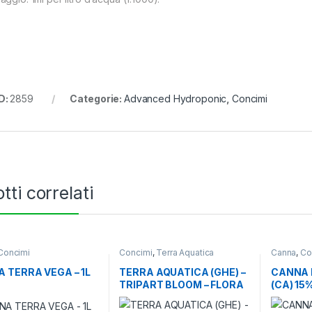
D:
2859
Categorie:
Advanced Hydroponic
,
Concimi
tti correlati
Concimi
Concimi
,
Terra Aquatica
Canna
,
Co
 TERRA VEGA – 1L
TERRA AQUATICA (GHE) –
CANNA 
TRIPART BLOOM – FLORA
(CA) 15%
BLOOM – 1L