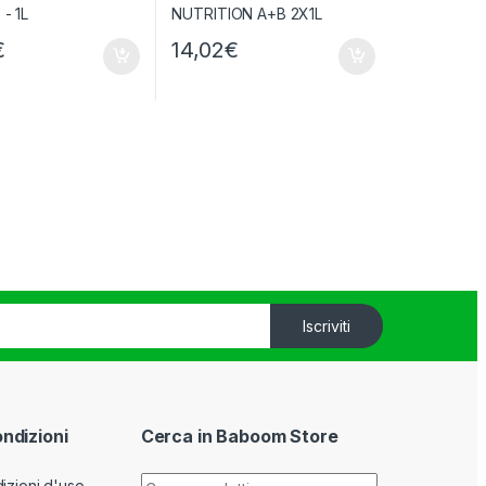
€
14,02
€
Iscriviti
ondizioni
Cerca in Baboom Store
Cerca:
izioni d'uso