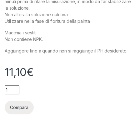
minuti prima di rifare la misurazione, in modo da far stabilizzare
la soluzione.
Non altera la soluzione nutritiva.
Utilizzare nella fase di fioritura della painta.
Macchia i vestiti.
Non contiene NPK.
Aggiungere fino a quando non si raggiunge il PH desiderato
11,10
€
ADVANCED HYDROPONICS - PH- DOWN BLOOM - 1L quantity
Compara