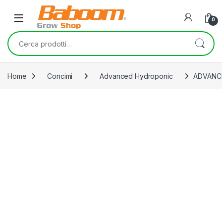
Skip to navigation
Skip to content
0
Cerca:
Home
Concimi
Advanced Hydroponic
ADVANCE