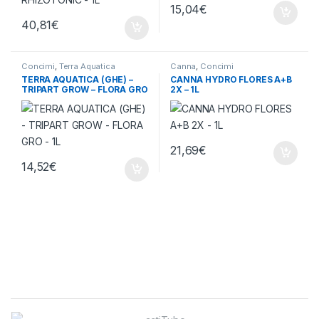
15,04
€
40,81
€
Concimi
,
Terra Aquatica
Canna
,
Concimi
TERRA AQUATICA (GHE) –
CANNA HYDRO FLORES A+B
TRIPART GROW – FLORA GRO
2X – 1L
– 1L
21,69
€
14,52
€
Brands Carousel