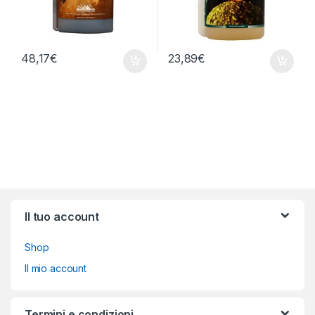
48,17
€
23,89
€
Brands Carousel
Il tuo account
Shop
Il mio account
Termini e condizioni