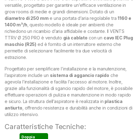
versatile, progettato per garantire un’efficace ventilazione in
grow rooms di medie e grandi dimensioni. Dotato di un
diametro di 250 mm
e una portata d’aria regolabile tra
1160 e
1400 m³/h
, questo modello è ideale per ambienti che
richiedono un ricambio d’aria affidabile e costante. Il VENTS
TTRV Ø 250 PRO è venduto
già cablato
con un
cavo IEC Plug
maschio (R25)
ed è fornito di un interruttore esterno che
permette di selezionare facilmente tra due velocità di
estrazione.
Progettato per semplificare l’installazione e la manutenzione,
l’aspiratore include un
sistema di aggancio rapido
che
agevola l’installazione e facilita l’accesso al motore. Inoltre,
grazie alla funzionalità di sgancio rapido del motore, è possibile
effettuare operazioni di pulizia e manutenzione in modo rapido
e sicuro. La struttura dell’aspiratore è realizzata in
plastica
antiurto
, offrendo resistenza e durabilità anche in condizioni di
utilizzo intensivo.
Caratteristiche Tecniche:
Doppia