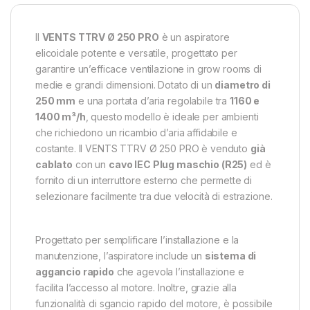
Il
VENTS TTRV Ø 250 PRO
è un aspiratore
elicoidale potente e versatile, progettato per
garantire un’efficace ventilazione in grow rooms di
medie e grandi dimensioni. Dotato di un
diametro di
250 mm
e una portata d’aria regolabile tra
1160 e
1400 m³/h
, questo modello è ideale per ambienti
che richiedono un ricambio d’aria affidabile e
costante. Il VENTS TTRV Ø 250 PRO è venduto
già
cablato
con un
cavo IEC Plug maschio (R25)
ed è
fornito di un interruttore esterno che permette di
selezionare facilmente tra due velocità di estrazione.
Progettato per semplificare l’installazione e la
manutenzione, l’aspiratore include un
sistema di
aggancio rapido
che agevola l’installazione e
facilita l’accesso al motore. Inoltre, grazie alla
funzionalità di sgancio rapido del motore, è possibile