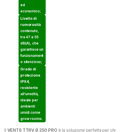
ed
economico;
Livello di
rumorosità
contenuto,
tra 47 e 55
dB(A), che
garantisce un
funzionament
o silenzioso;
Grado di
protezione
IPX4
,
resistente
all’umidità,
ideale per
ambienti
umidi come
grow rooms.
Il
VENTS TTRV Ø 250 PRO
è la soluzione perfetta per chi