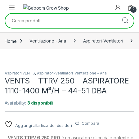
Skip to navigation
Skip to content
0
Cerca:
Home
Ventilazione - Aria
Aspiratori-Ventilatori
Aspiratori VENTS
,
Aspiratori-Ventilatori
,
Ventilazione - Aria
VENTS – TTRV 250 – ASPIRATORE
1110-1400 M³/H – 44-51 DBA
Availability:
3 disponibili
Compara
Aggiungi alla lista dei desideri
Il
VENTS TTRV Ø 250 PRO
è un aspiratore elicoidale potente e