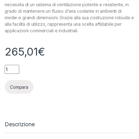
necessita di un sistema di ventilazione potente e resistente, in
grado di mantenere un flusso d’aria costante in ambienti di
medie e grandi dimensioni. Grazie alla sua costruzione robusta e
alla facilità di utilizzo, rappresenta una scelta affidabile per
applicazioni commerciali e industriali.
265,01
€
VENTS - TTRV 250 - ASPIRATORE 1110-1400 M³/H - 44-51 DBA
Compara
Descrizione