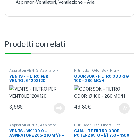
Aspiratori-Ventilatori
,
Ventilazione - Aria
Prodotti correlati
Aspiratori VENTS
,
Aspiratori-
Filtri odori Odor Sok
,
Filtri-
Ventilatori
,
Ventilazione - Aria
Odore-Rumore
,
Ventilazione -
VENTS – FILTRO PER
ODOR SOK – FILTRO ODORI Ø
Aria
VENTOLE 120X120
100 – 280 MC/H
3,66
€
43,80
€
Aspiratori VENTS
,
Aspiratori-
Filtri Odori Can-Filters
,
Filtri-
Ventilatori
,
Ventilazione - Aria
Odore-Rumore
,
Ventilazione -
VENTS – VK 100 Q –
CAN-LITE FILTRO ODORI
Aria
ASPIRATORE 205-210 M³/H –
POTENZIATO – (/) 250 – 1500