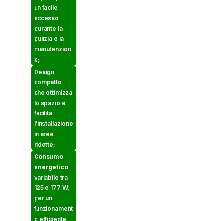
un facile
accesso
durante la
pulizia e la
manutenzion
e;
Design
compatto
che ottimizza
lo spazio e
facilita
l’installazione
in aree
ridotte;
Consumo
energetico
variabile tra
125 e 177 W,
per un
funzionament
o efficiente