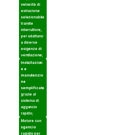
velocità
di
estrazione
selezionabile
tramite
interruttore,
per adattarsi
a diverse
esigenze di
ventilazione;
Installazion
e e
manutenzio
ne
semplificate
grazie al
sistema di
aggancio
rapido;
Motore con
sgancio
rapido
per