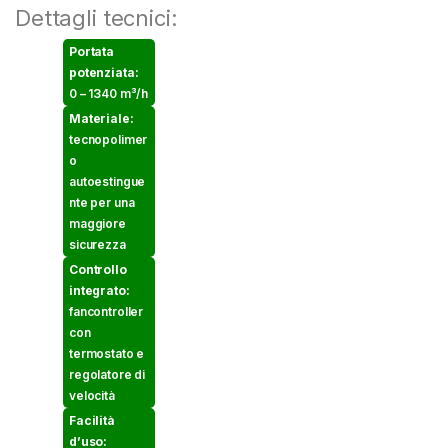
Dettagli tecnici:
Portata
potenziata:
0 – 1340 m³/h
Materiale:
tecnopolimer
o
autoestingue
nte per una
maggiore
sicurezza
Controllo
integrato:
fancontroller
con
termostato e
regolatore di
velocità
Facilità
d’uso: