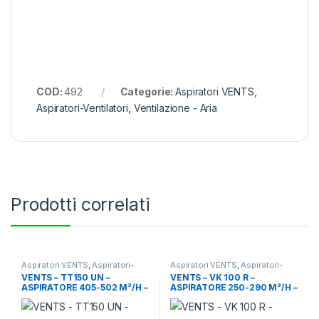
COD:
492
Categorie:
Aspiratori VENTS
,
Aspiratori-Ventilatori
,
Ventilazione - Aria
Prodotti correlati
Aspiratori VENTS
,
Aspiratori-
Aspiratori VENTS
,
Aspiratori-
Ventilatori
,
Ventilazione - Aria
Ventilatori
,
Ventilazione - Aria
VENTS – TT150 UN –
VENTS – VK 100 R –
ASPIRATORE 405-502 M³/H –
ASPIRATORE 250-290 M³/H –
33-44 DBA + TERMOSTATO +
40-41 DBA
CONTROLLO VELOCITÀ