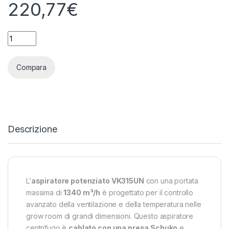
220,77
€
VENTS - VKUN 315 - ASPIRATORE 1340 M³/H - 50 DBA quantit
Compara
Descrizione
L’
aspiratore potenziato VK315UN
con una portata
massima di
1340 m³/h
è progettato per il controllo
avanzato della ventilazione e della temperatura nelle
grow room di grandi dimensioni. Questo aspiratore
centrifugo è
cablato con una presa Schuko
e