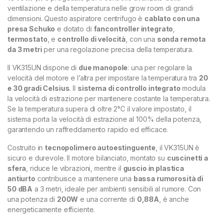
ventilazione e della temperatura nelle grow room di grandi
dimensioni. Questo aspiratore centrifugo è
cablato con una
presa Schuko
e dotato di
fancontroller integrato
,
termostato
, e
controllo di velocità
, con una
sonda remota
da 3 metri
per una regolazione precisa della temperatura.
Il VK315UN dispone di
due manopole
: una per regolare la
velocità del motore e l’altra per impostare la temperatura tra
20
e 30 gradi Celsius
. Il
sistema di controllo integrato
modula
la velocità di estrazione per mantenere costante la temperatura.
Se la temperatura supera di oltre 2°C il valore impostato, il
sistema porta la velocità di estrazione al 100% della potenza,
garantendo un raffreddamento rapido ed efficace.
Costruito in
tecnopolimero autoestinguente
, il VK315UN è
sicuro e durevole. Il motore bilanciato, montato su
cuscinetti a
sfera
, riduce le vibrazioni, mentre il
guscio in plastica
antiurto
contribuisce a mantenere una
bassa rumorosità di
50 dBA
a 3 metri, ideale per ambienti sensibili al rumore. Con
una potenza di
200W
e una corrente di
0,88A
, è anche
energeticamente efficiente.