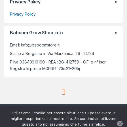
Privacy Policy
Privacy Policy
Baboom Grow Shop info
Email: info@baboomstore.it
Siamo a Bergamo in Via Marzanica, 29 · 24124
P.iva 03840610160 - REA : BG-412759 - C.F. e n° iscr.
Registro Imprese MGRRRT73m21F205j
Utilizziamo i cookie per essere sicuri che tu possa avere la
migliore esperienza sul nostro sito. Se continui ad utilizzare
questo sito noi assumiamo che tu ne sia felice.
Scrivici su Whatsapp