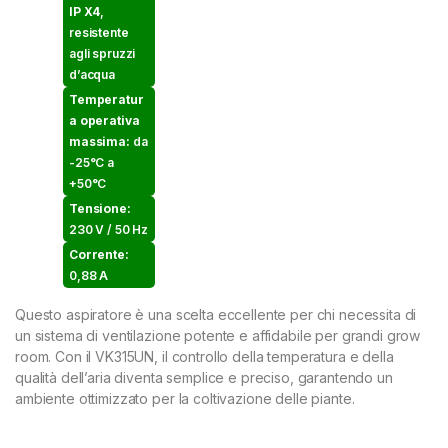
IP X4
,
resistente
agli spruzzi
d’acqua
Temperatur
a operativa
massima:
da
-25°C a
+50°C
Tensione:
230 V / 50 Hz
Corrente:
0,88 A
Questo aspiratore è una scelta eccellente per chi necessita di
un sistema di ventilazione potente e affidabile per grandi grow
room. Con il VK315UN, il controllo della temperatura e della
qualità dell’aria diventa semplice e preciso, garantendo un
ambiente ottimizzato per la coltivazione delle piante.