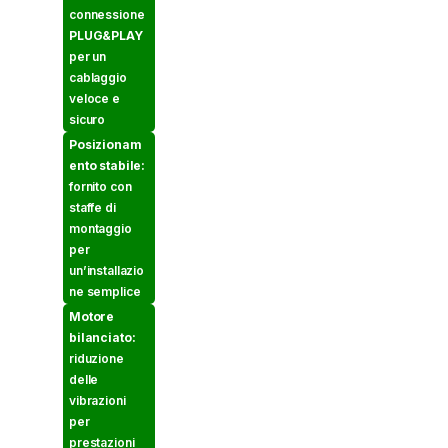
connessione
PLUG&PLAY
per un
cablaggio
veloce e
sicuro
Posizionam
ento stabile:
fornito con
staffe di
montaggio
per
un’installazio
ne semplice
Motore
bilanciato:
riduzione
delle
vibrazioni
per
prestazioni