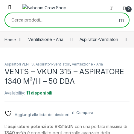
Skip to navigation
Skip to content
0
Cerca:
Home
Ventilazione - Aria
Aspiratori-Ventilatori
Aspiratori VENTS
,
Aspiratori-Ventilatori
,
Ventilazione - Aria
VENTS – VKUN 315 – ASPIRATORE
1340 M³/H – 50 DBA
Availability:
11 disponibili
Compara
Aggiungi alla lista dei desideri
L’
aspiratore potenziato VK315UN
con una portata massima di
1340 m³/h
è progettato per il controllo avanzato della