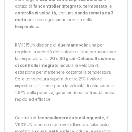
dotato di
fancontroller integrato
,
termostato
, e
controllo di velocità
, con una
sonda remota da 3
metri
per una regolazione precisa della
temperatura.
Il VK315UN dispone di
due manopole
: una per
regolare la velocità del motore e l’altra per impostare
la temperatura tra
20 e 30 gradi Celsius
. Il
sistema
di controllo integrato
modula la velocità di
estrazione per mantenere costante la temperatura.
Se la temperatura supera di oltre 2°C il valore
impostato, il sistema porta la velocità di estrazione al
100% della potenza, garantendo un raffreddamento
rapido ed efficace.
Costruito in
tecnopolimero autoestinguente
, il
VK315UN è sicuro e durevole. Il motore bilanciato,
montato su
cuscinetti a sfera
, riduce le vibrazioni,