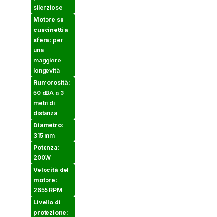
silenziose
Motore su
cuscinetti a
sfera:
per
una
maggiore
longevità
Rumorosità:
50 dBA a 3
metri di
distanza
Diametro:
315 mm
Potenza:
200W
Velocità del
motore:
2655 RPM
Livello di
protezione: