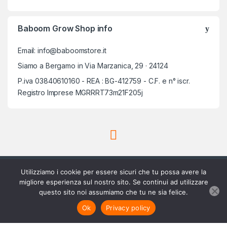
Baboom Grow Shop info
Email: info@baboomstore.it
Siamo a Bergamo in Via Marzanica, 29 · 24124
P.iva 03840610160 - REA : BG-412759 - C.F. e n° iscr.
Registro Imprese MGRRRT73m21F205j
Utilizziamo i cookie per essere sicuri che tu possa avere la
migliore esperienza sul nostro sito. Se continui ad utilizzare
questo sito noi assumiamo che tu ne sia felice.
Scrivici su Whatsapp
3756420488
Ok
Privacy policy