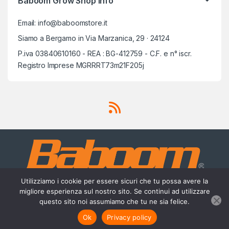
Baboom Grow Shop info
Email: info@baboomstore.it
Siamo a Bergamo in Via Marzanica, 29 · 24124
P.iva 03840610160 - REA : BG-412759 - C.F. e n° iscr.
Registro Imprese MGRRRT73m21F205j
Utilizziamo i cookie per essere sicuri che tu possa avere la
migliore esperienza sul nostro sito. Se continui ad utilizzare
questo sito noi assumiamo che tu ne sia felice.
Scrivici su Whatsapp
3756420488
Ok
Privacy policy