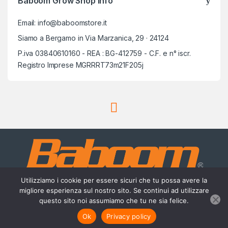
Baboom Grow Shop info
Email: info@baboomstore.it
Siamo a Bergamo in Via Marzanica, 29 · 24124
P.iva 03840610160 - REA : BG-412759 - C.F. e n° iscr.
Registro Imprese MGRRRT73m21F205j
Utilizziamo i cookie per essere sicuri che tu possa avere la
migliore esperienza sul nostro sito. Se continui ad utilizzare
questo sito noi assumiamo che tu ne sia felice.
Scrivici su Whatsapp
3756420488
Ok
Privacy policy