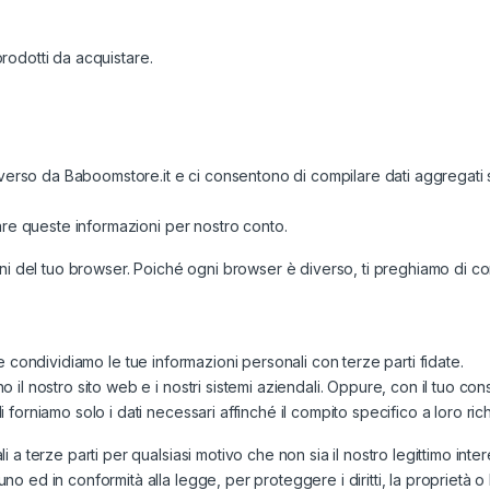
 prodotti da acquistare.
erso da Baboomstore.it e ci consentono di compilare dati aggregati sul tr
are queste informazioni per nostro conto.
oni del tuo browser. Poiché ogni browser è diverso, ti preghiamo di 
olte condividiamo le tue informazioni personali con terze parti fidate.
 il nostro sito web e i nostri sistemi aziendali. Oppure, con il tuo c
forniamo solo i dati necessari affinché il compito specifico a loro ric
 terze parti per qualsiasi motivo che non sia il nostro legittimo interes
 ed in conformità alla legge, per proteggere i diritti, la proprietà o 