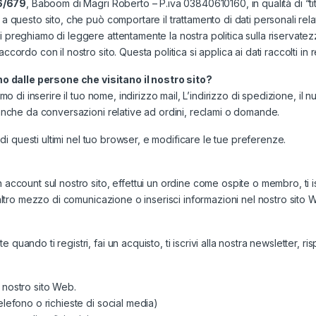
16/679
, Baboom di Magri Roberto – P.iva 03840610160, in qualità di “tit
a questo sito, che può comportare il trattamento di dati personali relati
i preghiamo di leggere attentamente la nostra politica sulla riservate
cordo con il nostro sito. Questa politica si applica ai dati raccolti in 
o dalle persone che visitano il nostro sito?
mo di inserire il tuo nome, indirizzo mail, L’indirizzo di spedizione, il 
i anche da conversazioni relative ad ordini, reclami o domande.
o di questi ultimi nel tuo browser, e modificare le tue preferenze.
 account sul nostro sito, effettui un ordine come ospite o membro, ti is
i altro mezzo di comunicazione o inserisci informazioni nel nostro sito 
 quando ti registri, fai un acquisto, ti iscrivi alla nostra newsletter,
 nostro sito Web.
elefono o richieste di social media)