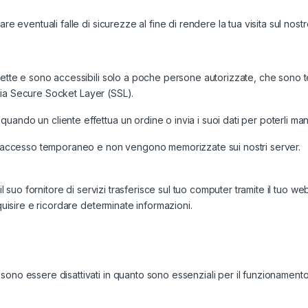
e eventuali falle di sicurezze al fine di rendere la tua visita sul nostro
ette e sono accessibili solo a poche persone autorizzate, che sono tenu
logia Secure Socket Layer (SSL).
ando un cliente effettua un ordine o invia i suoi dati per poterli man
 un accesso temporaneo e non vengono memorizzate sui nostri server.
il suo fornitore di servizi trasferisce sul tuo computer tramite il tuo w
quisire e ricordare determinate informazioni.
ono essere disattivati in quanto sono essenziali per il funzionamento