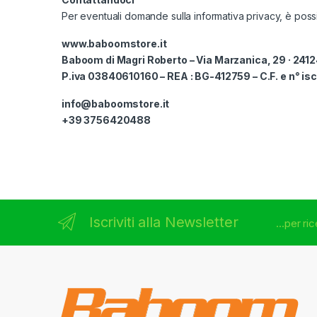
Per eventuali domande sulla informativa privacy, è possibi
www.baboomstore.it
Baboom di Magri Roberto – Via Marzanica, 29 · 241
P.iva 03840610160 – REA : BG-412759 – C.F. e n° 
info@baboomstore.it
+39 3756420488
Brands Carousel
Iscriviti alla Newsletter
...per r