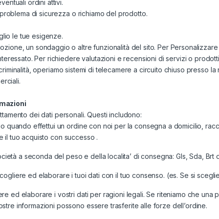
ntuali ordini attivi.
i problema di sicurezza o richiamo del prodotto.
glio le tue esigenze.
one, un sondaggio o altre funzionalità del sito. Per Personalizzare la 
teressato. Per richiedere valutazioni e recensioni di servizi o prodotti
lla criminalità, operiamo sistemi di telecamere a circuito chiuso presso 
rciali.
rmazioni
trattamento dei dati personali. Questi includono:
 quando effettui un ordine con noi per la consegna a domicilio, raccogli
re il tuo acquisto con successo .
cietà a seconda del peso e della localita’ di consegna: Gls, Sda, Brt o q
gliere ed elaborare i tuoi dati con il tuo consenso. (es. Se si sceglie
ed elaborare i vostri dati per ragioni legali. Se riteniamo che una pers
tre informazioni possono essere trasferite alle forze dell’ordine.