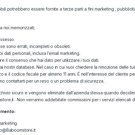
abili potrebbero essere fornite a terze parti a fini marketing , pubblicitari
i da noi memorizzati;
possesso.
i se sono errati, incompleti o obsoleti.
tuoi dati personali, inclusa l’email marketing.
are il consenso che hai dato per utilizzare i tuoi dati.
 dai nostri database. Nel caso in cui vuoi chiedere la rimozione delle tue
zzo e il codice fiscale per almeno 11 anni. É nell’interesse del client
o contattarti per un reso o un problema di sicurezza.
chivio sicuro e vengono eliminate dall’azienda stessa quando deciderà 
ore.it . Non verranno addebitate commissioni per i servizi elencati di
momento:
marketing.
nfo@Baboomstore.it