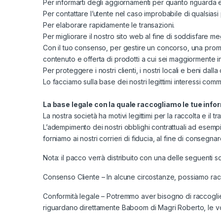
Per informarti degli aggiornamenti per quanto riguarda eve
Per contattare l’utente nel caso improbabile di qualsias
Per elaborare rapidamente le transazioni.
Per migliorare il nostro sito web al fine di soddisfare me
Con il tuo consenso, per gestire un concorso, una promozi
contenuto e offerta di prodotti a cui sei maggiormente in
Per proteggere i nostri clienti, i nostri locali e beni da
Lo facciamo sulla base dei nostri legittimi interessi comme
La base legale con la quale raccogliamo le tue info
La nostra società ha motivi legittimi per la raccolta e il 
L’adempimento dei nostri obblighi contrattuali ad esempio
forniamo ai nostri corrieri di fiducia, al fine di consegna
Nota: il pacco verrà distribuito con una delle seguenti so
Consenso Cliente – In alcune circostanze, possiamo racco
Conformità legale – Potremmo aver bisogno di raccogliere 
riguardano direttamente Baboom di Magri Roberto, le vos