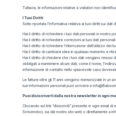
Tuttavia, le informazioni relative a visitatori non identific
I Tuoi Diritti
Sotto riportata l’informativa relativa ai tuoi diritti sui dat
Hai il diritto di richiedere i tuoi dati personali in nostro 
Hai il diritto di richiedere correzioni ai tuoi dati personal
Hai il diritto di richiedere l’interruzione dell’utilizzo dei 
Hai il diritto di cambiare idea in qualsiasi momento e ritir
Hai il diritto di chiedere che i tuoi dati vengano rimossi
obbligati a mantenere alcuni dati, come il nome, l’indiri
informazione di contatto nello spiacevole caso dovessim
Le fatture oltre gli 11 anni vengono memorizzate in un ar
tue informazioni personali puoi scrivere a info@Baboomst
Puoi disiscriverti dalla nostra newsletter in ogni 
Cliccando sul link “disiscriviti” presente in ogni email di 
Scrivendoci, sia dal nostro sito web o direttamente a i