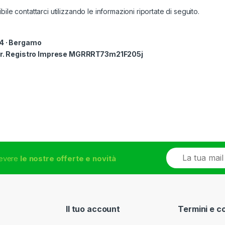
le contattarci utilizzando le informazioni riportate di seguito.
24 · Bergamo
iscr. Registro Imprese MGRRRT73m21F205j
E
icevere
le nostre offerte e novità
m
a
i
l
*
Il tuo account
Termini e c