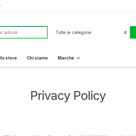
r
or:
llo store
Chi siamo
Marche
Privacy Policy