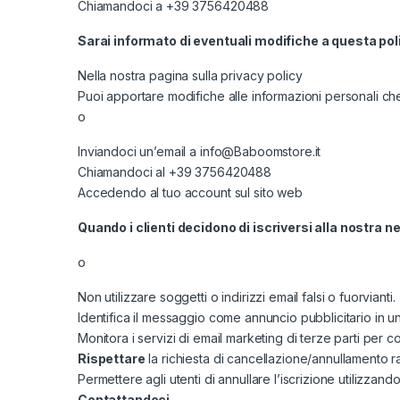
Chiamandoci a +39 3756420488
Sarai informato di eventuali modifiche a questa poli
Nella nostra pagina sulla privacy policy
Puoi apportare modifiche alle informazioni personali ch
o
Inviandoci un’email a info@Baboomstore.it
Chiamandoci al +39 3756420488
Accedendo al tuo account sul sito web
Quando i clienti decidono di iscriversi alla nostra
o
Non utilizzare soggetti o indirizzi email falsi o fuorvianti.
Identifica il messaggio come annuncio pubblicitario in 
Monitora i servizi di email marketing di terze parti per c
Rispettare
la richiesta di cancellazione/annullamento 
Permettere agli utenti di annullare l’iscrizione utilizzando
Contattandoci