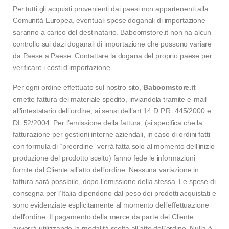
Per tutti gli acquisti provenienti dai paesi non appartenenti alla
Comunità Europea, eventuali spese doganali di importazione
saranno a carico del destinatario. Baboomstore.it non ha alcun
controllo sui dazi doganali di importazione che possono variare
da Paese a Paese. Contattare la dogana del proprio paese per
verificare i costi d’importazione.
Per ogni ordine effettuato sul nostro sito,
Baboomstore.it
emette fattura del materiale spedito, inviandola tramite e-mail
all’intestatario dell’ordine, ai sensi dell’art 14 D.P.R. 445/2000 e
DL 52/2004. Per l’emissione della fattura, (si specifica che la
fatturazione per gestioni interne aziendali, in caso di ordini fatti
con formula di “preordine” verrà fatta solo al momento dell’inizio
produzione del prodotto scelto) fanno fede le informazioni
fornite dal Cliente all’atto dell’ordine. Nessuna variazione in
fattura sarà possibile, dopo l’emissione della stessa. Le spese di
consegna per l’Italia dipendono dal peso dei prodotti acquistati e
sono evidenziate esplicitamente al momento dell’effettuazione
dell’ordine. Il pagamento della merce da parte del Cliente
avverrà utilizzando la modalità scelta all’atto dell’ordine. Nulla è