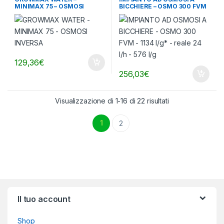
MINIMAX 75 – OSMOSI
BICCHIERE – OSMO 300 FVM
INVERSA
– 1134 l/g* – reale 24 l/h – 576
l/g
129,36
€
256,03
€
Visualizzazione di 1-16 di 22 risultati
1
2
Brands Carousel
Il tuo account
Shop