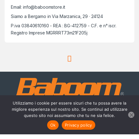
Email: info@baboomstore.it
Siamo a Bergamo in Via Marzanica, 29 · 24124
P.iva 03840610160 - REA : BG-412759 - C.F. e n° iscr.
Registro Imprese MGRRRT73m21F205j
Utilizziamo i cookie per essere sicuri che tu possa avere la
migliore esperienza sul nostro sito. Se continui ad utilizzare
questo sito noi assumiamo che tu ne sia felice.
Scrivici su Whatsapp
3756420488
Ok
Privacy policy