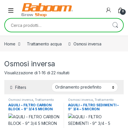
Skip to navigation
Skip to content
0
Cerca:
Home
Trattamento acqua
Osmosi inversa
Osmosi inversa
Visualizzazione di 1-16 di 22 risultati
Filters
Osmosi inversa
,
Trattamento
Osmosi inversa
,
Trattamento
acqua
acqua
AQUILI – FILTRO CARBON
AQUILI – FILTRO SEDIMENTI –
BLOCK – 9″ 3/4 5 MICRON
9″ 3/4 – 5 MICRON