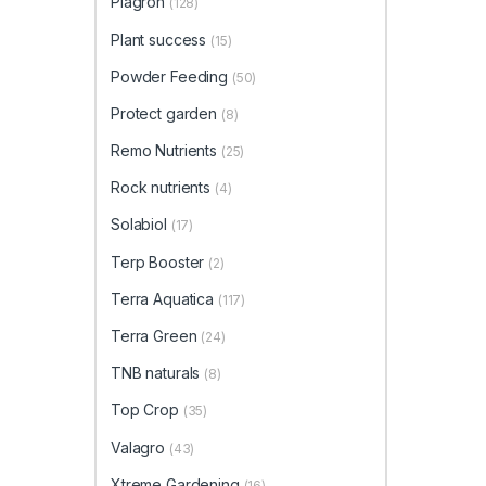
Plagron
(128)
Plant success
(15)
Powder Feeding
(50)
Protect garden
(8)
Remo Nutrients
(25)
Rock nutrients
(4)
Solabiol
(17)
Terp Booster
(2)
Terra Aquatica
(117)
Terra Green
(24)
TNB naturals
(8)
Top Crop
(35)
Valagro
(43)
Xtreme Gardening
(16)