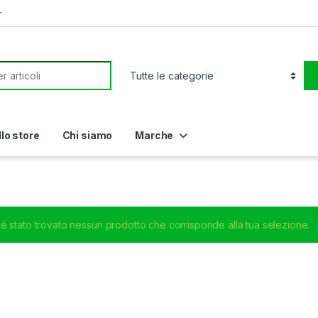
r
or:
llo store
Chi siamo
Marche
è stato trovato nessun prodotto che corrisponde alla tua selezione.