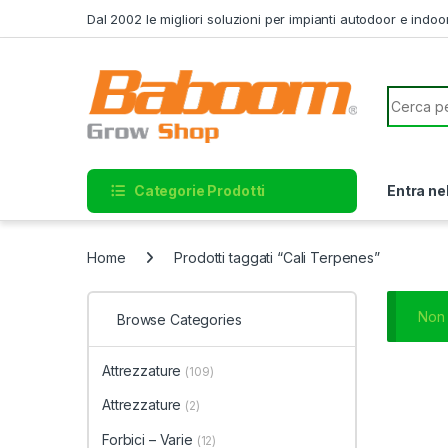
Skip to navigation
Skip to content
Dal 2002 le migliori soluzioni per impianti autodoor e indoo
Search f
Categorie Prodotti
Entra ne
Home
Prodotti taggati “Cali Terpenes”
Non 
Browse Categories
Attrezzature
(109)
Attrezzature
(2)
Forbici – Varie
(12)