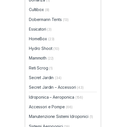
(1)
Cultibox
(8)
Dobermann Tents
(13)
Essicatori
(3)
HomeBox
(23)
Hydro Shoot
(10)
Mammoth
(22)
Reti Scrog
(1)
Secret Jardin
(34)
Secret Jardin – Accessori
(43)
Idroponica – Aeroponica
(156)
Accessori e Pompe
(66)
Manutenzione Sistemi Idroponici
(1)
Sistemi Aeroponici
(19)