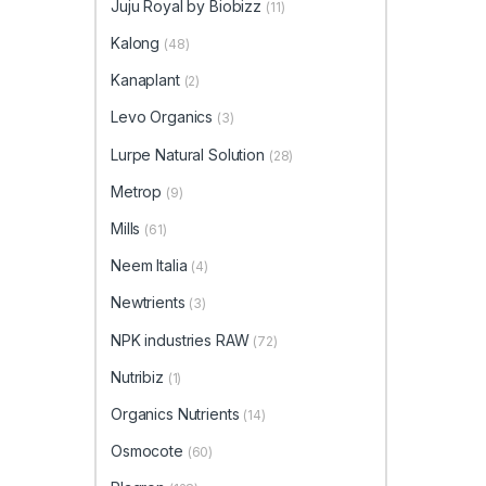
Juju Royal by Biobizz
(11)
Kalong
(48)
Kanaplant
(2)
Levo Organics
(3)
Lurpe Natural Solution
(28)
Metrop
(9)
Mills
(61)
Neem Italia
(4)
Newtrients
(3)
NPK industries RAW
(72)
Nutribiz
(1)
Organics Nutrients
(14)
Osmocote
(60)