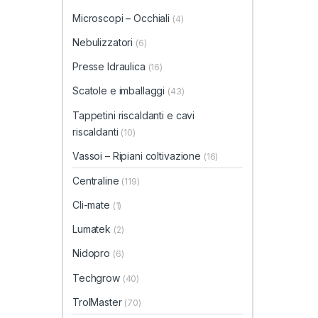
Microscopi – Occhiali
(4)
Nebulizzatori
(6)
Presse Idraulica
(16)
Scatole e imballaggi
(43)
Tappetini riscaldanti e cavi
riscaldanti
(10)
Vassoi – Ripiani coltivazione
(16)
Centraline
(119)
Cli-mate
(1)
Lumatek
(2)
Nidopro
(6)
Techgrow
(40)
TrolMaster
(70)