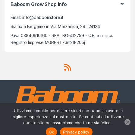
Baboom Grow Shop info
Email: info@baboomstore.it
Siamo a Bergamo in Via Marzanica, 29 · 24124
P.iva 03840610160 - REA : BG-412759 - C.F. e n° iscr.
Registro Imprese MGRRRT73m21F205j
Utilizziamo i cookie per essere sicuri che tu possa avere la
migliore esperienza sul nostro sito. Se continui ad utilizzare
questo sito noi assumiamo che tu ne sia felice.
Scrivici su Whatsapp
3756420488
Ok
Privacy policy