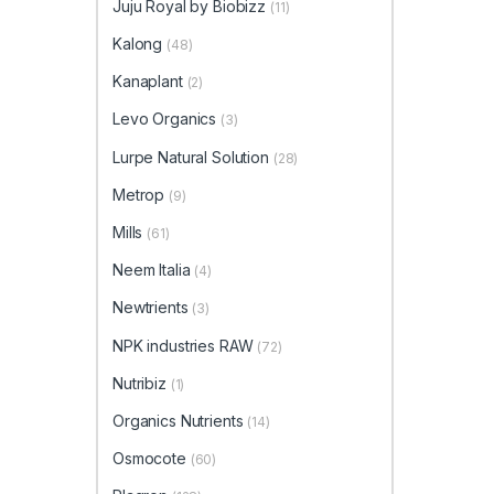
Juju Royal by Biobizz
(11)
Kalong
(48)
Kanaplant
(2)
Levo Organics
(3)
Lurpe Natural Solution
(28)
Metrop
(9)
Mills
(61)
Neem Italia
(4)
Newtrients
(3)
NPK industries RAW
(72)
Nutribiz
(1)
Organics Nutrients
(14)
Osmocote
(60)