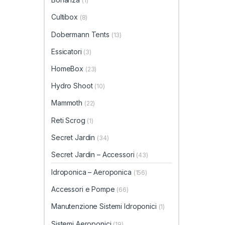
(1)
Cultibox
(8)
Dobermann Tents
(13)
Essicatori
(3)
HomeBox
(23)
Hydro Shoot
(10)
Mammoth
(22)
Reti Scrog
(1)
Secret Jardin
(34)
Secret Jardin – Accessori
(43)
Idroponica – Aeroponica
(156)
Accessori e Pompe
(66)
Manutenzione Sistemi Idroponici
(1)
Sistemi Aeroponici
(19)