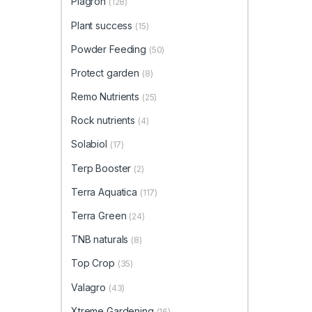
Plagron
(128)
Plant success
(15)
Powder Feeding
(50)
Protect garden
(8)
Remo Nutrients
(25)
Rock nutrients
(4)
Solabiol
(17)
Terp Booster
(2)
Terra Aquatica
(117)
Terra Green
(24)
TNB naturals
(8)
Top Crop
(35)
Valagro
(43)
Xtreme Gardening
(16)