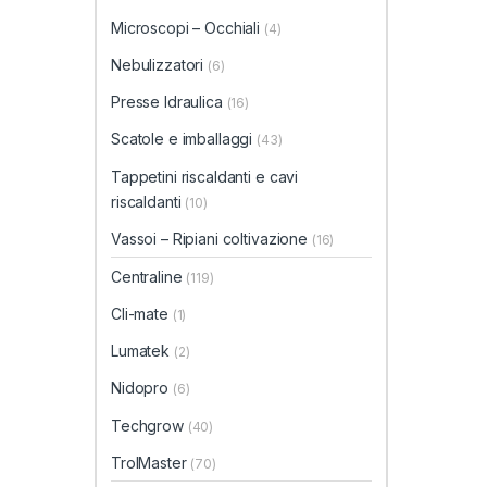
Microscopi – Occhiali
(4)
Nebulizzatori
(6)
Presse Idraulica
(16)
Scatole e imballaggi
(43)
Tappetini riscaldanti e cavi
riscaldanti
(10)
Vassoi – Ripiani coltivazione
(16)
Centraline
(119)
Cli-mate
(1)
Lumatek
(2)
Nidopro
(6)
Techgrow
(40)
TrolMaster
(70)