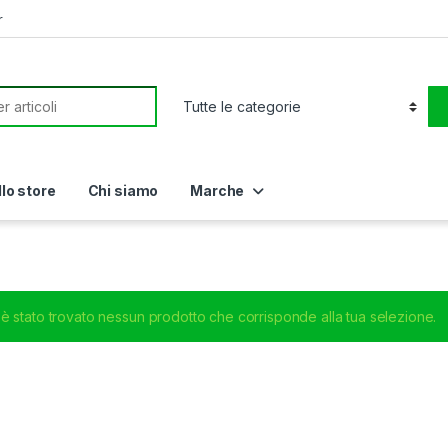
r
or:
llo store
Chi siamo
Marche
è stato trovato nessun prodotto che corrisponde alla tua selezione.