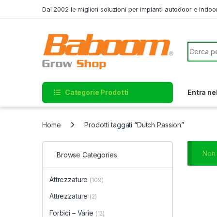
Skip to navigation
Skip to content
Dal 2002 le migliori soluzioni per impianti autodoor e indoo
Search f
Categorie Prodotti
Entra ne
Home
Prodotti taggati “Dutch Passion”
Non 
Browse Categories
Attrezzature
(109)
Attrezzature
(2)
Forbici – Varie
(12)