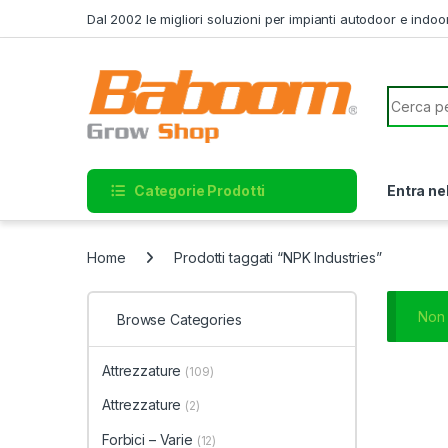
Skip to navigation
Skip to content
Dal 2002 le migliori soluzioni per impianti autodoor e indoo
Search f
Categorie Prodotti
Entra ne
Home
Prodotti taggati “NPK Industries”
Non 
Browse Categories
Attrezzature
(109)
Attrezzature
(2)
Forbici – Varie
(12)