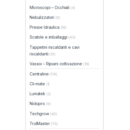
Microscopi – Occhiali
(4)
Nebulizzatori
(6)
Presse Idraulica
(16)
Scatole e imballaggi
(43)
Tappetini riscaldanti e cavi
riscaldanti
(10)
Vassoi – Ripiani coltivazione
(16)
Centraline
(119)
Cli-mate
(1)
Lumatek
(2)
Nidopro
(6)
Techgrow
(40)
TrolMaster
(70)