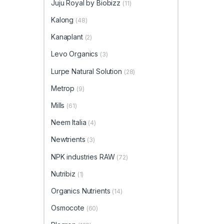
Juju Royal by Biobizz
(11)
Kalong
(48)
Kanaplant
(2)
Levo Organics
(3)
Lurpe Natural Solution
(28)
Metrop
(9)
Mills
(61)
Neem Italia
(4)
Newtrients
(3)
NPK industries RAW
(72)
Nutribiz
(1)
Organics Nutrients
(14)
Osmocote
(60)