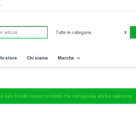
r
or:
llo store
Chi siamo
Marche
è stato trovato nessun prodotto che corrisponde alla tua selezione.