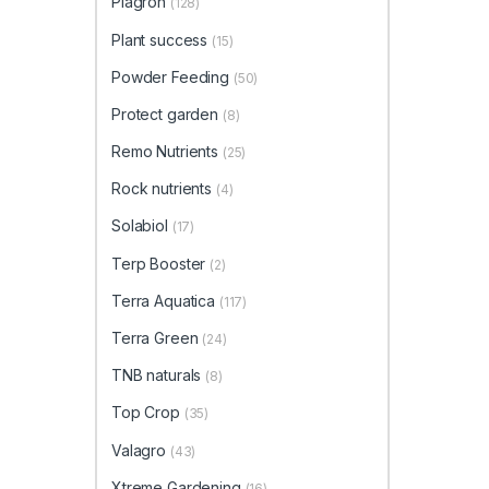
Plagron
(128)
Plant success
(15)
Powder Feeding
(50)
Protect garden
(8)
Remo Nutrients
(25)
Rock nutrients
(4)
Solabiol
(17)
Terp Booster
(2)
Terra Aquatica
(117)
Terra Green
(24)
TNB naturals
(8)
Top Crop
(35)
Valagro
(43)
Xtreme Gardening
(16)