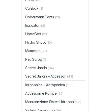
(1)
Cultibox
(8)
Dobermann Tents
(13)
Essicatori
(3)
HomeBox
(23)
Hydro Shoot
(10)
Mammoth
(22)
Reti Scrog
(1)
Secret Jardin
(34)
Secret Jardin – Accessori
(43)
Idroponica – Aeroponica
(156)
Accessori e Pompe
(66)
Manutenzione Sistemi Idroponici
(1)
Sistemi Aeroponici
(19)