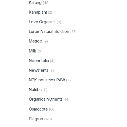
Kalong
(48)
Kanaplant
(2)
Levo Organics
(3)
Lurpe Natural Solution
(28)
Metrop
(9)
Mills
(61)
Neem Italia
(4)
Newtrients
(3)
NPK industries RAW
(72)
Nutribiz
(1)
Organics Nutrients
(14)
Osmocote
(60)
Plagron
(128)