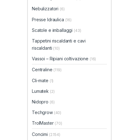
Nebulizzatori
(6)
Presse Idraulica
(16)
Scatole e imballaggi
(43)
Tappetini riscaldanti e cavi
riscaldanti
(10)
Vassoi – Ripiani coltivazione
(16)
Centraline
(119)
Cli-mate
(1)
Lumatek
(2)
Nidopro
(6)
Techgrow
(40)
TrolMaster
(70)
Concimi
(2.154)