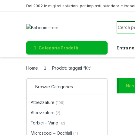
Skip to navigation
Skip to content
Dal 2002 le migliori soluzioni per impianti autodoor e indoo
Search f
Categorie Prodotti
Entra ne
Home
Prodotti taggati “Kit”
Non 
Browse Categories
Attrezzature
(109)
Attrezzature
(2)
Forbici – Varie
(12)
Microscopi – Occhiali
(4)