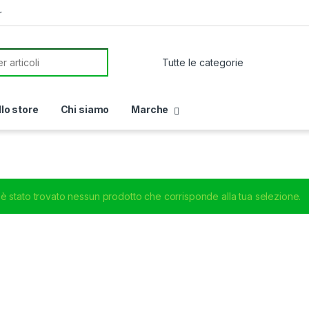
r
or:
llo store
Chi siamo
Marche
è stato trovato nessun prodotto che corrisponde alla tua selezione.