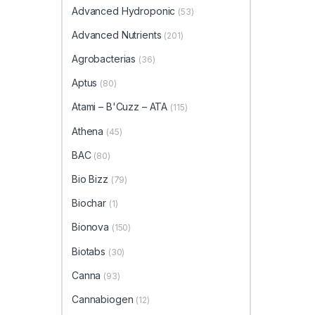
Advanced Hydroponic
(53)
Advanced Nutrients
(201)
Agrobacterias
(36)
Aptus
(80)
Atami – B'Cuzz – ATA
(115)
Athena
(45)
BAC
(80)
Bio Bizz
(79)
Biochar
(1)
Bionova
(150)
Biotabs
(30)
Canna
(93)
Cannabiogen
(12)