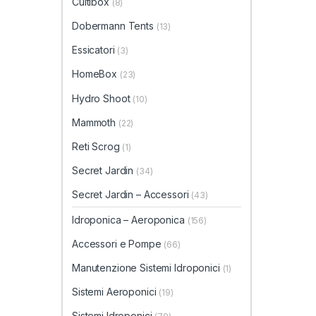
Cultibox
(8)
Dobermann Tents
(13)
Essicatori
(3)
HomeBox
(23)
Hydro Shoot
(10)
Mammoth
(22)
Reti Scrog
(1)
Secret Jardin
(34)
Secret Jardin – Accessori
(43)
Idroponica – Aeroponica
(156)
Accessori e Pompe
(66)
Manutenzione Sistemi Idroponici
(1)
Sistemi Aeroponici
(19)
Sistemi Idroponici