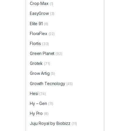
Crop Max
(1)
EasyGrow
(3)
Elite 91
(6)
FloraFlex
(22)
Flortis
(33)
Green Planet
(92)
Grotek
(71)
Grow Artig
(5)
Growth Tecnology
(45)
Hesi
(74)
Hy – Gen
(11)
Hy Pro
(8)
Juju Royal by Biobizz
(11)