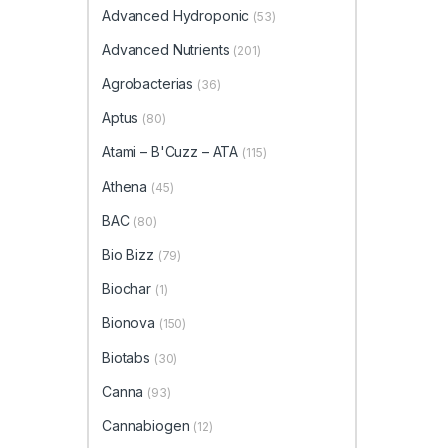
Advanced Hydroponic
(53)
Advanced Nutrients
(201)
Agrobacterias
(36)
Aptus
(80)
Atami – B'Cuzz – ATA
(115)
Athena
(45)
BAC
(80)
Bio Bizz
(79)
Biochar
(1)
Bionova
(150)
Biotabs
(30)
Canna
(93)
Cannabiogen
(12)