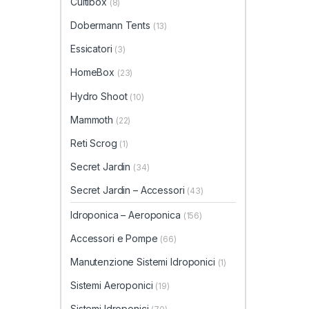
Cultibox
(8)
Dobermann Tents
(13)
Essicatori
(3)
HomeBox
(23)
Hydro Shoot
(10)
Mammoth
(22)
Reti Scrog
(1)
Secret Jardin
(34)
Secret Jardin – Accessori
(43)
Idroponica – Aeroponica
(156)
Accessori e Pompe
(66)
Manutenzione Sistemi Idroponici
(1)
Sistemi Aeroponici
(19)
Sistemi Idroponici