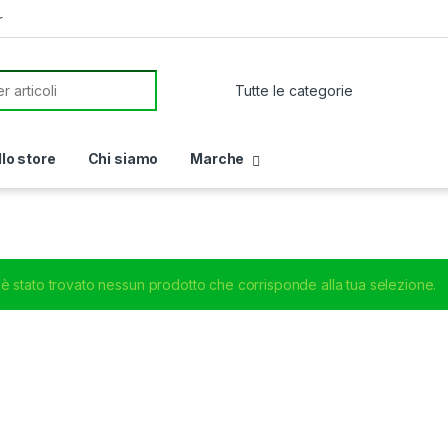
r
or:
llo store
Chi siamo
Marche
è stato trovato nessun prodotto che corrisponde alla tua selezione.