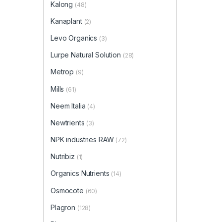
Kalong
(48)
Kanaplant
(2)
Levo Organics
(3)
Lurpe Natural Solution
(28)
Metrop
(9)
Mills
(61)
Neem Italia
(4)
Newtrients
(3)
NPK industries RAW
(72)
Nutribiz
(1)
Organics Nutrients
(14)
Osmocote
(60)
Plagron
(128)