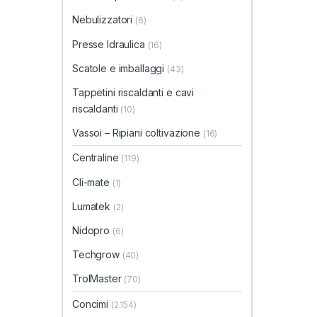
Nebulizzatori
(6)
Presse Idraulica
(16)
Scatole e imballaggi
(43)
Tappetini riscaldanti e cavi
riscaldanti
(10)
Vassoi – Ripiani coltivazione
(16)
Centraline
(119)
Cli-mate
(1)
Lumatek
(2)
Nidopro
(6)
Techgrow
(40)
TrolMaster
(70)
Concimi
(2.154)