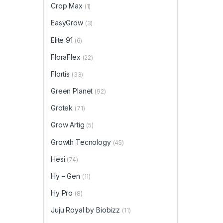
Crop Max
(1)
EasyGrow
(3)
Elite 91
(6)
FloraFlex
(22)
Flortis
(33)
Green Planet
(92)
Grotek
(71)
Grow Artig
(5)
Growth Tecnology
(45)
Hesi
(74)
Hy – Gen
(11)
Hy Pro
(8)
Juju Royal by Biobizz
(11)