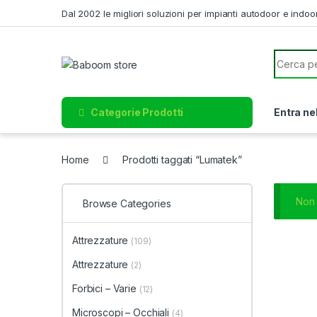
Skip to navigation
Skip to content
Dal 2002 le migliori soluzioni per impianti autodoor e indoo
Search f
Categorie Prodotti
Entra ne
Home
Prodotti taggati “Lumatek”
Non 
Browse Categories
Attrezzature
(109)
Attrezzature
(2)
Forbici – Varie
(12)
Microscopi – Occhiali
(4)