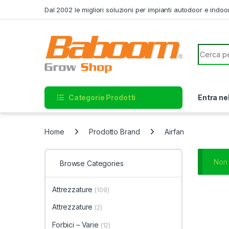
Skip to navigation
Skip to content
Dal 2002 le migliori soluzioni per impianti autodoor e indoo
Search f
Categorie Prodotti
Entra ne
Home
Prodotto Brand
Airfan
Non 
Browse Categories
Attrezzature
(109)
Attrezzature
(2)
Forbici – Varie
(12)