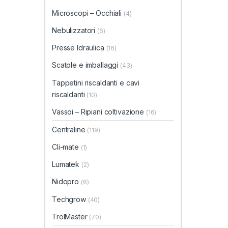
Microscopi – Occhiali
(4)
Nebulizzatori
(6)
Presse Idraulica
(16)
Scatole e imballaggi
(43)
Tappetini riscaldanti e cavi
riscaldanti
(10)
Vassoi – Ripiani coltivazione
(16)
Centraline
(119)
Cli-mate
(1)
Lumatek
(2)
Nidopro
(6)
Techgrow
(40)
TrolMaster
(70)