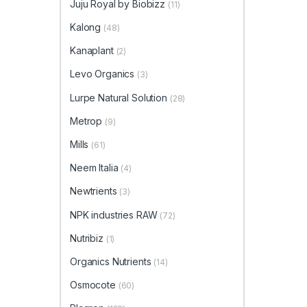
Juju Royal by Biobizz
(11)
Kalong
(48)
Kanaplant
(2)
Levo Organics
(3)
Lurpe Natural Solution
(28)
Metrop
(9)
Mills
(61)
Neem Italia
(4)
Newtrients
(3)
NPK industries RAW
(72)
Nutribiz
(1)
Organics Nutrients
(14)
Osmocote
(60)