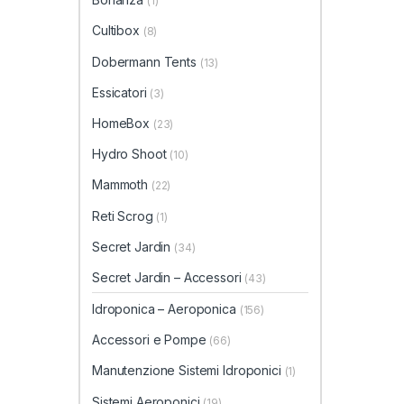
(1)
Cultibox
(8)
Dobermann Tents
(13)
Essicatori
(3)
HomeBox
(23)
Hydro Shoot
(10)
Mammoth
(22)
Reti Scrog
(1)
Secret Jardin
(34)
Secret Jardin – Accessori
(43)
Idroponica – Aeroponica
(156)
Accessori e Pompe
(66)
Manutenzione Sistemi Idroponici
(1)
Sistemi Aeroponici
(19)