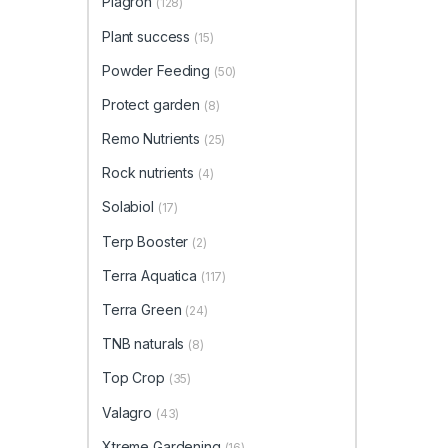
Plagron
(128)
Plant success
(15)
Powder Feeding
(50)
Protect garden
(8)
Remo Nutrients
(25)
Rock nutrients
(4)
Solabiol
(17)
Terp Booster
(2)
Terra Aquatica
(117)
Terra Green
(24)
TNB naturals
(8)
Top Crop
(35)
Valagro
(43)
Xtreme Gardening
(16)