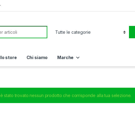
r
or:
llo store
Chi siamo
Marche
è stato trovato nessun prodotto che corrisponde alla tua selezione.