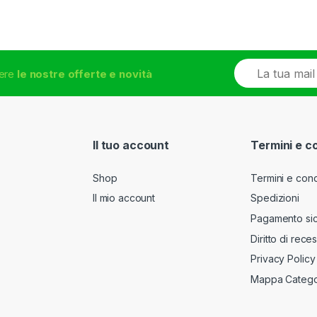
E
vere
le nostre offerte e novità
m
a
i
l
*
Il tuo account
Termini e c
Shop
Termini e cond
Il mio account
Spedizioni
Pagamento si
Diritto di rece
Privacy Policy
Mappa Catego