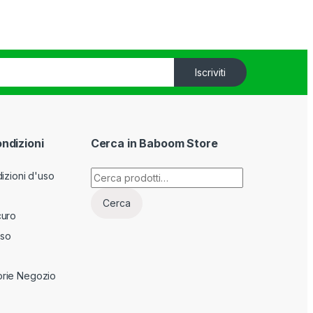
Iscriviti
ondizioni
Cerca in Baboom Store
Cerca:
izioni d'uso
Cerca
curo
sso
rie Negozio