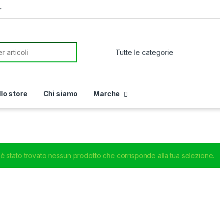
r
or:
llo store
Chi siamo
Marche
è stato trovato nessun prodotto che corrisponde alla tua selezione.