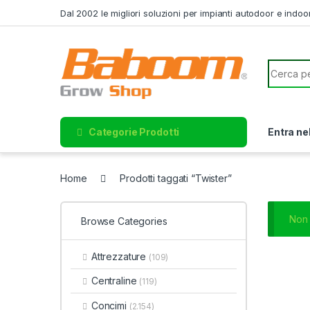
Skip to navigation
Skip to content
Dal 2002 le migliori soluzioni per impianti autodoor e indoo
Search f
Categorie Prodotti
Entra ne
Home
Prodotti taggati “Twister”
Non 
Browse Categories
Attrezzature
(109)
Centraline
(119)
Concimi
(2.154)