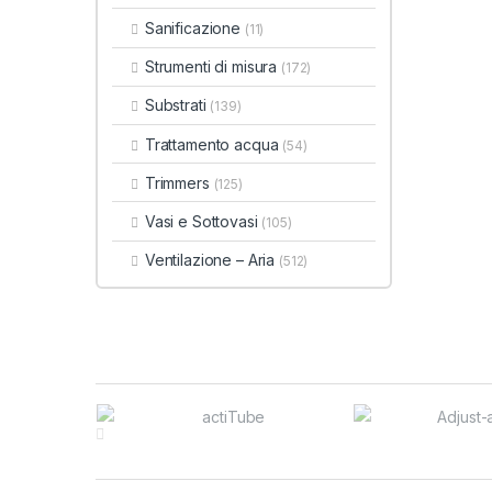
Sanificazione
(11)
Strumenti di misura
(172)
Substrati
(139)
Trattamento acqua
(54)
Trimmers
(125)
Vasi e Sottovasi
(105)
Ventilazione – Aria
(512)
Brands Carousel