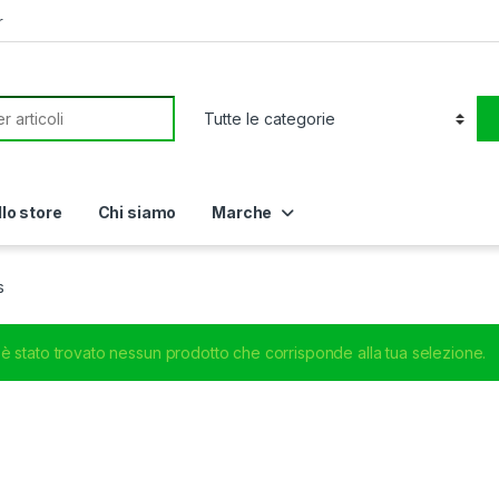
r
or:
llo store
Chi siamo
Marche
s
è stato trovato nessun prodotto che corrisponde alla tua selezione.