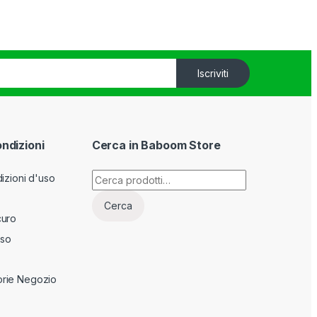
Iscriviti
ondizioni
Cerca in Baboom Store
Cerca:
izioni d'uso
Cerca
curo
sso
rie Negozio