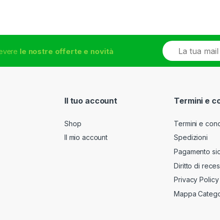
E
icevere
le nostre offerte e novità
m
a
i
l
*
Il tuo account
Termini e c
Shop
Termini e cond
Il mio account
Spedizioni
Pagamento si
Diritto di rece
Privacy Policy
Mappa Catego