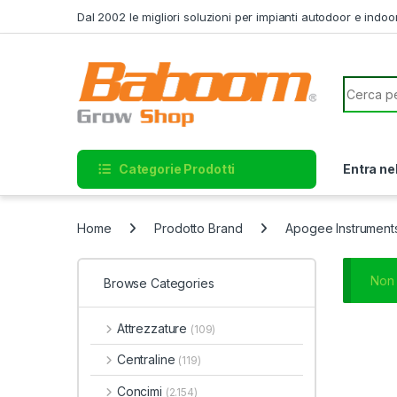
Skip to navigation
Skip to content
Dal 2002 le migliori soluzioni per impianti autodoor e indoo
Search f
Categorie Prodotti
Entra ne
Home
Prodotto Brand
Apogee Instrument
Non 
Browse Categories
Attrezzature
(109)
Centraline
(119)
Concimi
(2.154)