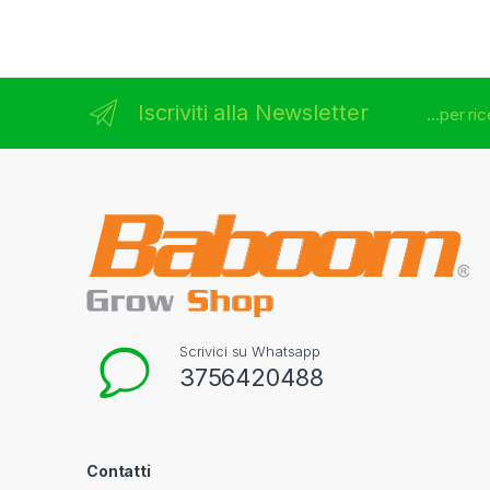
Iscriviti alla Newsletter
...per r
Scrivici su Whatsapp
3756420488
Contatti