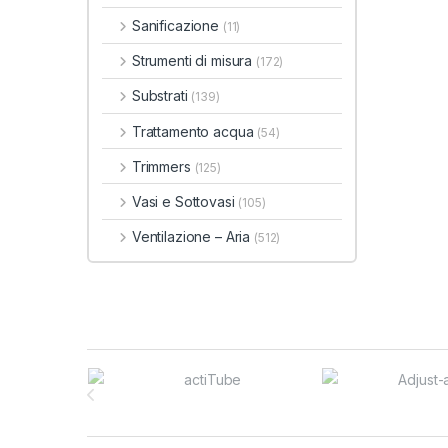
Sanificazione
(11)
Strumenti di misura
(172)
Substrati
(139)
Trattamento acqua
(54)
Trimmers
(125)
Vasi e Sottovasi
(105)
Ventilazione – Aria
(512)
Brands Carousel