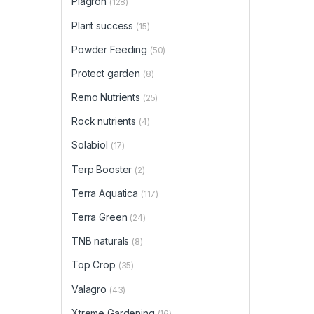
Plagron
(128)
Plant success
(15)
Powder Feeding
(50)
Protect garden
(8)
Remo Nutrients
(25)
Rock nutrients
(4)
Solabiol
(17)
Terp Booster
(2)
Terra Aquatica
(117)
Terra Green
(24)
TNB naturals
(8)
Top Crop
(35)
Valagro
(43)
Xtreme Gardening
(16)