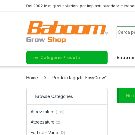
Skip to navigation
Skip to content
Dal 2002 le migliori soluzioni per impianti autodoor e indoo
Search f
Categorie Prodotti
Entra ne
Home
Prodotti taggati “EasyGrow”
Non 
Browse Categories
Attrezzature
(109)
Attrezzature
(2)
Forbici – Varie
(12)