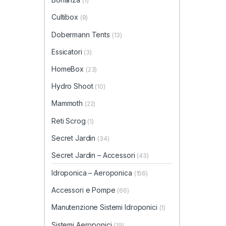
(1)
Cultibox
(8)
Dobermann Tents
(13)
Essicatori
(3)
HomeBox
(23)
Hydro Shoot
(10)
Mammoth
(22)
Reti Scrog
(1)
Secret Jardin
(34)
Secret Jardin – Accessori
(43)
Idroponica – Aeroponica
(156)
Accessori e Pompe
(66)
Manutenzione Sistemi Idroponici
(1)
Sistemi Aeroponici
(19)