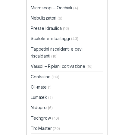
Microscopi – Occhiali
(4)
Nebulizzatori
(6)
Presse Idraulica
(16)
Scatole e imballaggi
(43)
Tappetini riscaldanti e cavi
riscaldanti
(10)
Vassoi – Ripiani coltivazione
(16)
Centraline
(119)
Cli-mate
(1)
Lumatek
(2)
Nidopro
(6)
Techgrow
(40)
TrolMaster
(70)