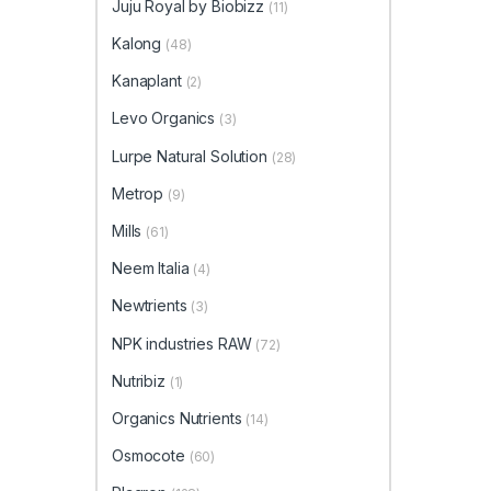
Juju Royal by Biobizz
(11)
Kalong
(48)
Kanaplant
(2)
Levo Organics
(3)
Lurpe Natural Solution
(28)
Metrop
(9)
Mills
(61)
Neem Italia
(4)
Newtrients
(3)
NPK industries RAW
(72)
Nutribiz
(1)
Organics Nutrients
(14)
Osmocote
(60)