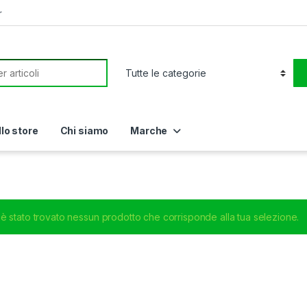
r
or:
llo store
Chi siamo
Marche
è stato trovato nessun prodotto che corrisponde alla tua selezione.