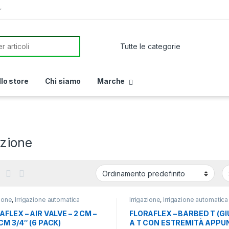
r
or:
llo store
Chi siamo
Marche
azione
zione
,
Irrigazione automatica
Irrigazione
,
Irrigazione automatica
AFLEX – AIR VALVE – 2 CM –
FLORAFLEX – BARBED T (G
CM 3/4″ (6 PACK)
A T CON ESTREMITÀ APPUN