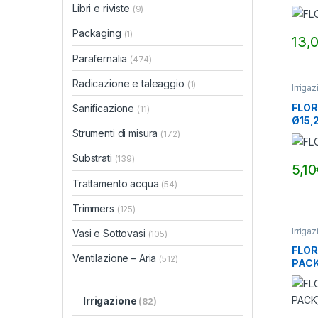
Libri e riviste
(9)
Packaging
(1)
13,
Parafernalia
(474)
Radicazione e taleaggio
(1)
Irriga
FLOR
Sanificazione
(11)
Ø15,
Strumenti di misura
(172)
Substrati
(139)
5,10
Trattamento acqua
(54)
Trimmers
(125)
Irriga
Vasi e Sottovasi
(105)
FLOR
Ventilazione – Aria
(512)
PACK
Irrigazione
(82)