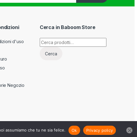
ondizioni
Cerca in Baboom Store
Cerca:
izioni d'uso
Cerca
curo
sso
rie Negozio
 noi assumiamo che tu ne sia felice.
Ok
Privacy policy
RT73m21F205j -
Privacy Policy