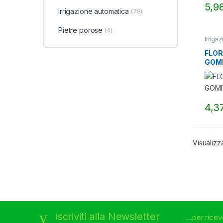
5,9
Irrigazione automatica
(78)
Pietre porose
(4)
Irriga
FLOR
GOMI
EU)
4,3
Visualizza
Brands Carousel
Iscriviti alla Newsletter
...per rice