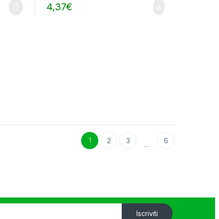
4,37
€
1
2
3
6
…
Iscriviti