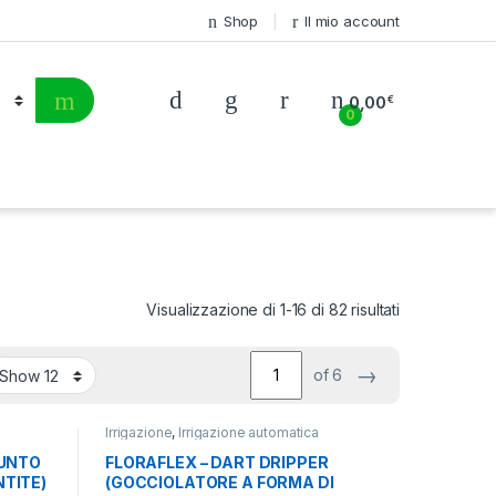
Shop
Il mio account
0,00
€
0
Visualizzazione di 1-16 di 82 risultati
→
of 6
Irrigazione
,
Irrigazione automatica
IUNTO
FLORAFLEX – DART DRIPPER
TITE)
(GOCCIOLATORE A FORMA DI