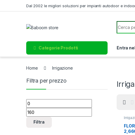
Skip to navigation
Skip to content
Dal 2002 le migliori soluzioni per impianti autodoor e indoo
Search f
Categorie Prodotti
Entra ne
Home
Irrigazione
Filtra per prezzo
Irrig
Prezzo Min
Prezzo Max
Irriga
Filtra
FLOR
2,66