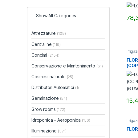
Show All Categories
78,
Attrezzature
(109)
Centraline
(119)
Irriga
Concimi
(2.154)
FLOR
(COP
Conservazione e Mantenimento
(61)
READ
Cosmesi naturale
(25)
Distributori Automatici
(1)
Germinazione
(54)
15,
Grow rooms
(172)
Idroponica – Aeroponica
(156)
Irriga
FLOR
Illuminazione
(371)