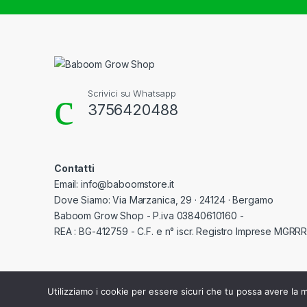
Scrivici su Whatsapp
3756420488
Contatti
Email: info@baboomstore.it
Dove Siamo: Via Marzanica, 29 · 24124 · Bergamo
Baboom Grow Shop - P.iva 03840610160 -
REA : BG-412759 - C.F. e n° iscr. Registro Imprese MGR
Utilizziamo i cookie per essere sicuri che tu possa avere la m
©
Baboom Grow Shop
- All Rights Reserved - P.iva 03