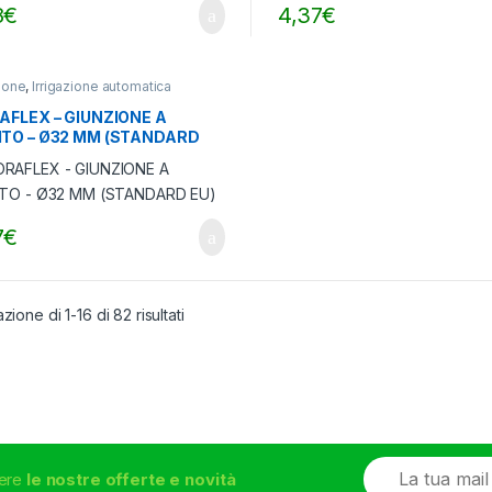
8
€
4,37
€
zione
,
Irrigazione automatica
AFLEX – GIUNZIONE A
TO – Ø32 MM (STANDARD
7
€
zione di 1-16 di 82 risultati
E
vere
le nostre offerte e novità
m