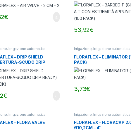
(100 PACK)
32
€
53,92
€
zione
,
Irrigazione automatica
Irrigazione
,
Irrigazione automatica
AFLEX – DRIP SHIELD
FLORAFLEX – ELIMINATOR (
ERTURA-SCUDO DRIP
PACK)
Y) (6 PACK)
3,73
€
42
€
zione
,
Irrigazione automatica
Irrigazione
,
Irrigazione automatica
AFLEX – FLORA VALVE
FLORAFLEX – FLORACAP 2.0
Ø10,2CM – 4″