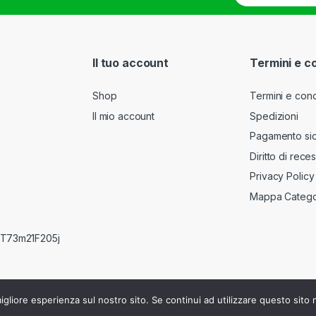
a
i
l
*
Il tuo account
Termini e c
Shop
Termini e cond
Il mio account
Spedizioni
Pagamento si
Diritto di rece
Privacy Policy
Mappa Catego
RRT73m21F205j
igliore esperienza sul nostro sito. Se continui ad utilizzare questo sito
840610160 - REA : BG-412759 - C.F. e n° iscr. Registro Imprese MGRR