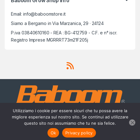
Baboom Grow Shop info
Email: info@baboomstore.it
Siamo a Bergamo in Via Marzanica, 29 · 24124
P.iva 03840610160 - REA : BG-412759 - C.F. e n° iscr.
Registro Imprese MGRRRT73m21F205j
Utilizziamo i cookie per essere sicuri che tu possa avere la
migliore esperienza sul nostro sito. Se continui ad utilizzare
questo sito noi assumiamo che tu ne sia felice.
Scrivici su Whatsapp
3756420488
Ok
Privacy policy