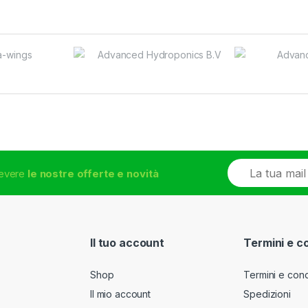
E
icevere
le nostre offerte e novità
m
a
i
l
*
Il tuo account
Termini e c
Shop
Termini e cond
Il mio account
Spedizioni