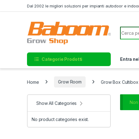
Skip to navigation
Skip to content
Dal 2002 le migliori soluzioni per impianti autodoor e indoo
Search f
Categorie Prodotti
Entra ne
Home
Grow Room
Grow Box Cultibox
Non 
Show All Categories
No product categories exist.