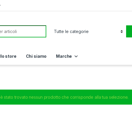
r
or:
llo store
Chi siamo
Marche
è stato trovato nessun prodotto che corrisponde alla tua selezione.