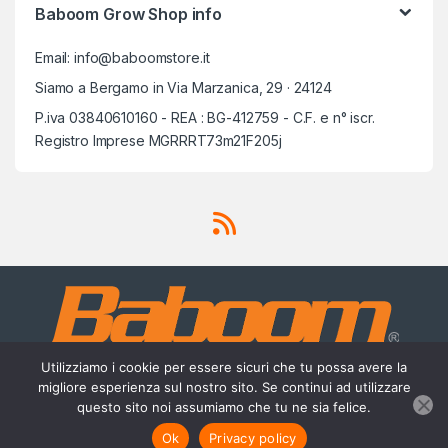
Baboom Grow Shop info
Email: info@baboomstore.it
Siamo a Bergamo in Via Marzanica, 29 · 24124
P.iva 03840610160 - REA : BG-412759 - C.F. e n° iscr.
Registro Imprese MGRRRT73m21F205j
Utilizziamo i cookie per essere sicuri che tu possa avere la
migliore esperienza sul nostro sito. Se continui ad utilizzare
questo sito noi assumiamo che tu ne sia felice.
Scrivici su Whatsapp
3756420488
Ok
Privacy policy