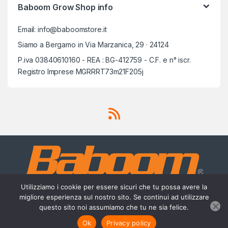
Baboom Grow Shop info
Email: info@baboomstore.it
Siamo a Bergamo in Via Marzanica, 29 · 24124
P.iva 03840610160 - REA : BG-412759 - C.F. e n° iscr.
Registro Imprese MGRRRT73m21F205j
Utilizziamo i cookie per essere sicuri che tu possa avere la
migliore esperienza sul nostro sito. Se continui ad utilizzare
questo sito noi assumiamo che tu ne sia felice.
Scrivici su Whatsapp
3756420488
Ok
Privacy policy