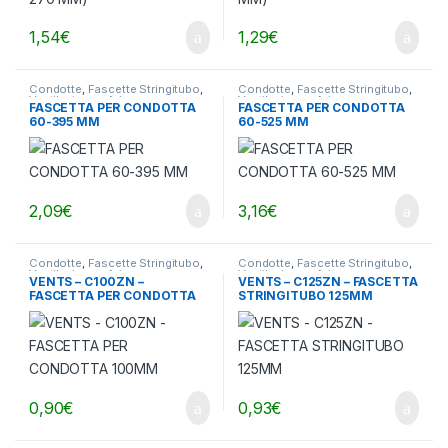
1,54
€
1,29
€
Condotte
,
Fascette Stringitubo
,
Condotte
,
Fascette Stringitubo
,
Ventilazione - Aria
Ventilazione - Aria
FASCETTA PER CONDOTTA
FASCETTA PER CONDOTTA
60-395 MM
60-525 MM
2,09
€
3,16
€
Condotte
,
Fascette Stringitubo
,
Condotte
,
Fascette Stringitubo
,
Ventilazione - Aria
Ventilazione - Aria
VENTS – C100ZN –
VENTS – C125ZN – FASCETTA
FASCETTA PER CONDOTTA
STRINGITUBO 125MM
100MM
0,90
€
0,93
€