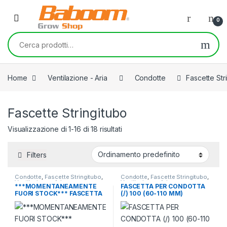
Skip to navigation
Skip to content
0
Cerca:
Home
Ventilazione - Aria
Condotte
Fascette Str
Fascette Stringitubo
Visualizzazione di 1-16 di 18 risultati
Filters
Condotte
,
Fascette Stringitubo
,
Condotte
,
Fascette Stringitubo
,
Ventilazione - Aria
Ventilazione - Aria
***MOMENTANEAMENTE
FASCETTA PER CONDOTTA
FUORI STOCK*** FASCETTA
(/) 100 (60-110 MM)
PER CONDOTTA (/) 150 (60-
165 MM)