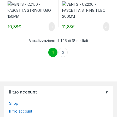
10,88
€
11,83
€
Visualizzazione di 1-16 di 18 risultati
1
2
Brands Carousel
Il tuo account
Shop
Il mio account