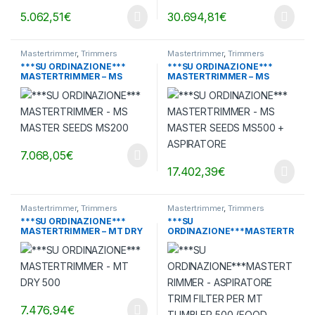
5.062,51
€
30.694,81
€
Mastertrimmer
,
Trimmers
Mastertrimmer
,
Trimmers
***SU ORDINAZIONE***
***SU ORDINAZIONE***
MASTERTRIMMER – MS
MASTERTRIMMER – MS
MASTER SEEDS MS200
MASTER SEEDS MS500 +
ASPIRATORE
7.068,05
€
17.402,39
€
Mastertrimmer
,
Trimmers
Mastertrimmer
,
Trimmers
***SU ORDINAZIONE***
***SU
MASTERTRIMMER – MT DRY
ORDINAZIONE***MASTERTR
500
IMMER – ASPIRATORE TRIM
FILTER PER MT TUMBLER
500 (FOOD GRADE GMP)
7.476,94
€