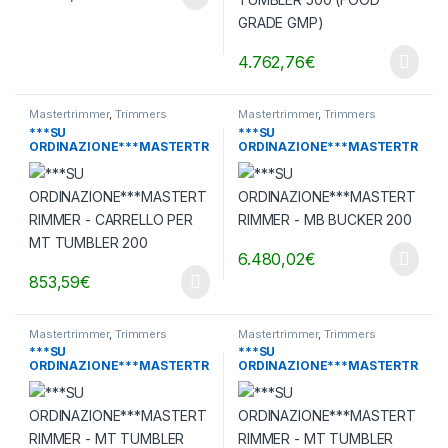
4.762,76
€
Mastertrimmer
,
Trimmers
Mastertrimmer
,
Trimmers
***SU
***SU
ORDINAZIONE***MASTERTR
ORDINAZIONE***MASTERTR
IMMER – CARRELLO PER MT
IMMER – MB BUCKER 200
TUMBLER 200
6.480,02
€
853,59
€
Mastertrimmer
,
Trimmers
Mastertrimmer
,
Trimmers
***SU
***SU
ORDINAZIONE***MASTERTR
ORDINAZIONE***MASTERTR
IMMER – MT TUMBLER 200 –
IMMER – MT TUMBLER 200
WET
PRO CON REGOLATORI DI
VELOCITA’ – WET