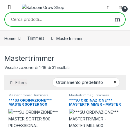
Skip to navigation
Skip to content
0
Cerca:
Home
Trimmers
Mastertrimmer
Mastertrimmer
Visualizzazione di 1-16 di 31 risultati
Filters
Mastertrimmer
,
Trimmers
Mastertrimmer
,
Trimmers
***SU ORDINAZIONE***
***SU ORDINAZIONE***
MASTER SORTER 500
MASTERTRIMMER – MASTER
PROFESSIONAL
MILL 500