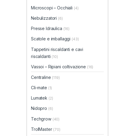
Microscopi – Occhiali
(4)
Nebulizzatori
(6)
Presse Idraulica
(16)
Scatole e imballaggi
(43)
Tappetini riscaldanti e cavi
riscaldanti
(10)
Vassoi – Ripiani coltivazione
(16)
Centraline
(119)
Cli-mate
(1)
Lumatek
(2)
Nidopro
(6)
Techgrow
(40)
TrolMaster
(70)