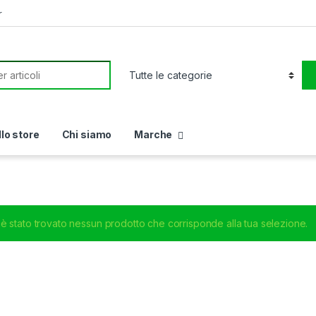
r
or:
llo store
Chi siamo
Marche
è stato trovato nessun prodotto che corrisponde alla tua selezione.