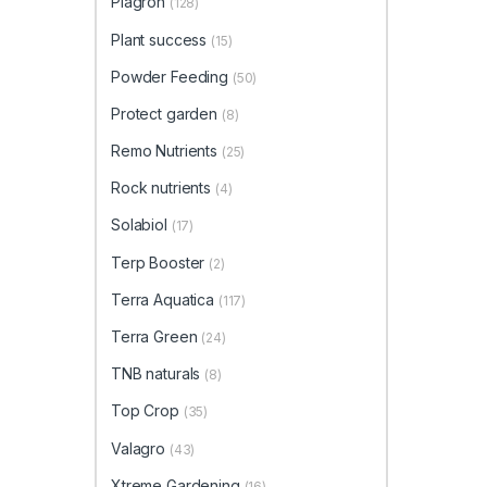
Plagron
(128)
Plant success
(15)
Powder Feeding
(50)
Protect garden
(8)
Remo Nutrients
(25)
Rock nutrients
(4)
Solabiol
(17)
Terp Booster
(2)
Terra Aquatica
(117)
Terra Green
(24)
TNB naturals
(8)
Top Crop
(35)
Valagro
(43)
Xtreme Gardening
(16)