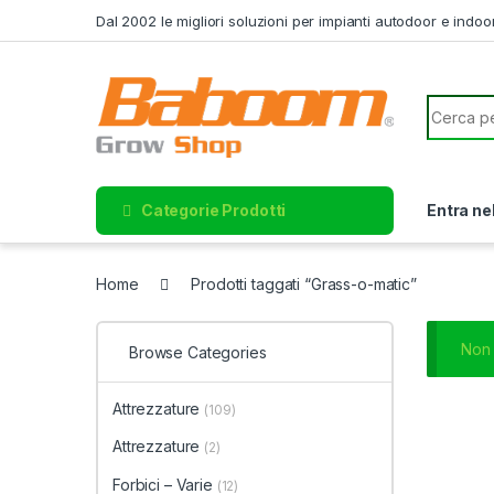
Skip to navigation
Skip to content
Dal 2002 le migliori soluzioni per impianti autodoor e indoo
Search f
Categorie Prodotti
Entra ne
Home
Prodotti taggati “Grass-o-matic”
Non 
Browse Categories
Attrezzature
(109)
Attrezzature
(2)
Forbici – Varie
(12)