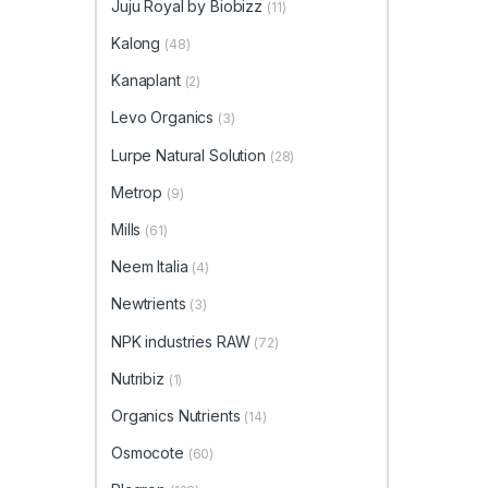
Juju Royal by Biobizz
(11)
Kalong
(48)
Kanaplant
(2)
Levo Organics
(3)
Lurpe Natural Solution
(28)
Metrop
(9)
Mills
(61)
Neem Italia
(4)
Newtrients
(3)
NPK industries RAW
(72)
Nutribiz
(1)
Organics Nutrients
(14)
Osmocote
(60)