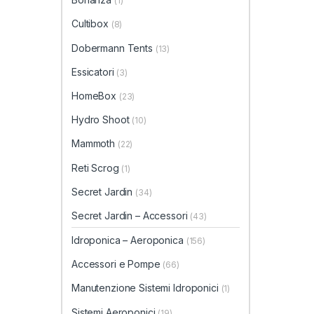
(1)
Cultibox
(8)
Dobermann Tents
(13)
Essicatori
(3)
HomeBox
(23)
Hydro Shoot
(10)
Mammoth
(22)
Reti Scrog
(1)
Secret Jardin
(34)
Secret Jardin – Accessori
(43)
Idroponica – Aeroponica
(156)
Accessori e Pompe
(66)
Manutenzione Sistemi Idroponici
(1)
Sistemi Aeroponici
(19)