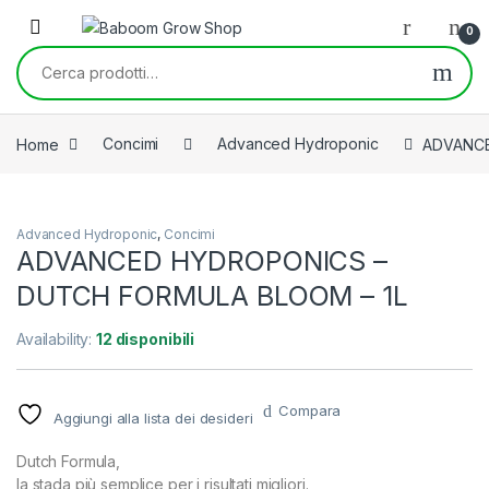
Skip to navigation
Skip to content
0
Cerca:
Home
Concimi
Advanced Hydroponic
ADVANCE
Advanced Hydroponic
,
Concimi
ADVANCED HYDROPONICS –
DUTCH FORMULA BLOOM – 1L
Availability:
12 disponibili
Compara
Aggiungi alla lista dei desideri
Dutch Formula,
la stada più semplice per i risultati migliori.