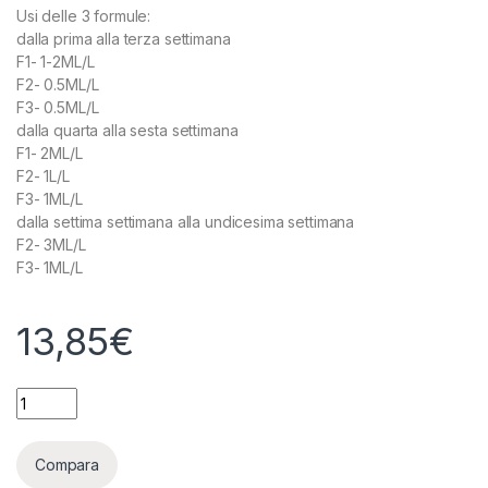
Usi delle 3 formule:
dalla prima alla terza settimana
F1- 1-2ML/L
F2- 0.5ML/L
F3- 0.5ML/L
dalla quarta alla sesta settimana
F1- 2ML/L
F2- 1L/L
F3- 1ML/L
dalla settima settimana alla undicesima settimana
F2- 3ML/L
F3- 1ML/L
13,85
€
ADVANCED HYDROPONICS - DUTCH FORMULA BLOOM - 1L qua
Compara