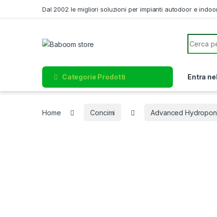
Skip to navigation
Skip to content
Dal 2002 le migliori soluzioni per impianti autodoor e indoo
Search f
Categorie Prodotti
Entra ne
Home
Concimi
Advanced Hydropon