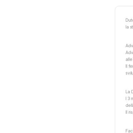
Dut
la s
Adv
Adv
alle
Il 
svi
La 
I 3 
dell
Il r
Faci