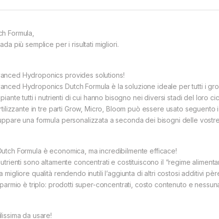
ch Formula,
tada più semplice per i risultati migliori.
anced Hydroponics provides solutions!
anced Hydroponics Dutch Formula è la soluzione ideale per tutti i growe
 piante tutti i nutrienti di cui hanno bisogno nei diversi stadi del loro cic
fertilizzante in tre parti Grow, Micro, Bloom può essere usato seguento 
luppare una formula personalizzata a seconda dei bisogni delle vostre
Dutch Formula è economica, ma incredibilmente efficace!
nutrienti sono altamente concentrati e costituiscono il “regime alimentare
a migliore qualità rendendo inutili l’aggiunta di altri costosi additivi pè
isparmio è triplo: prodotti super-concentrati, costo contenuto e nessuna 
lissima da usare!