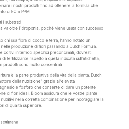
nare i nostri prodotti fino ad ottenere la formula che
nto di EC e PPM.
ti i substrati!
la va oltre l’idroponia, poichè viene usata con successo
cluso chi usa fibra di cocco e terra, hanno notato un
nelle produzione di fiori passando a Dutch Formula.
 coltivi in terricci specifici preconcimati, dovresti
di fertilizzante rispetto a quella indicata sull’etichetta,
ri prodotti sono molto concentrati.
itura è la parte produttiva della vita della pianta. Dutch
otore della nutrizione” grazie all’elevata
agnesio e fosforo che consente di dare un potente
ne di fiori ideali. Bloom assicura che le vostre piante
 nutritivi nella corretta combinazione per incoraggiare la
ori di qualità superiore.
a settimana