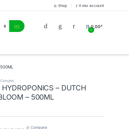
Shop
Il mio account
0,00
€
0
 500ML
,
Concimi
 HYDROPONICS – DUTCH
BLOOM – 500ML
Compara