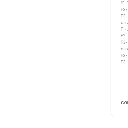
F1-
F2-
F3- 
dall
F1-
F2- 
F3-
dal
F2-
F3-
CO