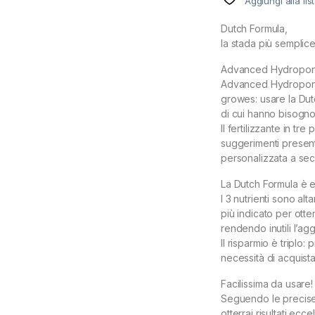
Aggiungi alla lis
Dutch Formula,
la stada più semplice p
Advanced Hydroponic
Advanced Hydroponics
growes: usare la Dutch
di cui hanno bisogno n
Il fertilizzante in t
suggerimenti present
personalizzata a sec
La Dutch Formula è e
I 3 nutrienti sono al
più indicato per ottene
rendendo inutili l’agg
Il risparmio è triplo
necessità di acquistar
Facilissima da usare!
Seguendo le precise i
otterrai risultati ecce