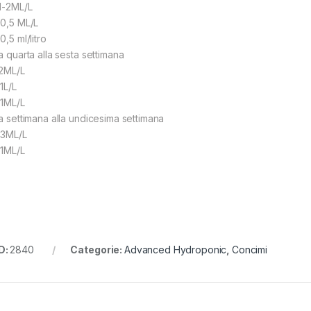
 1-2ML/L
 0,5 ML/L
0,5 ml/litro
a quarta alla sesta settimana
 2ML/L
1L/L
 1ML/L
la settimana alla undicesima settimana
 3ML/L
 1ML/L
D:
2840
Categorie:
Advanced Hydroponic
,
Concimi