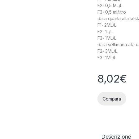
F2- 0,5 ML/L
F3- 0,5 ml/litro
dalla quarta alla ses
F1- 2ML/L
F2- 1L/L
F3- 1ML/L
dalla settimana alla 
F2- 3ML/L
F3- 1ML/L
8,02
€
Compara
Descrizione