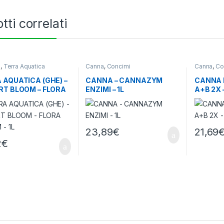
tti correlati
i
,
Terra Aquatica
Canna
,
Concimi
Canna
,
Co
 AQUATICA (GHE) –
CANNA – CANNAZYM
CANNA 
RT BLOOM – FLORA
ENZIMI – 1L
A+B 2X –
 – 1L
23,89
€
21,69
2
€