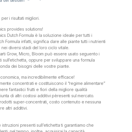
ta dei desideri
er i risultati migliori.
s provides solutions!
 Dutch Formula è la soluzione ideale per tutti i
 Formula infatti, significa dare alle piante tutti i nutrienti
ei diversi stadi del loro ciclo vitale.
re parti Grow, Micro, Bloom può essere usato seguento i
i sull’etichetta, oppure per sviluppare una formula
onda dei bisogni delle vostre piante.
conomica, ma incredibilmente efficace!
tamente concentrati e costituiscono il “regime alimentare”
re fantastici frutti e fiori della migliore qualità
iunta di altri costosi additivi pèresenti sul mercato.
: prodotti super-concentrati, costo contenuto e nessuna
e altri additivi.
struzioni presenti sull’etichetta ti garantiamo che
llenti; nel tempo, inoltre, acquisirai la capacità