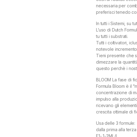
necessaria per combi
preferisci tenedo co
In tutti i Sistemi, su tut
L’uso di Dutch Formu
tu tutti i substrati.
Tutti i coltivatori, i
notevole incremento 
Tieni presente che se
dimezzare la quantità 
questo perchè i nost
BLOOM La fase di fior
Formula Bloom è il “m
concentrazione di m
impulso alla produzio
ricevano gli elementi
crescita ottimale di fi
Usa delle 3 formule:
dalla prima alla terz
F1- 1-2ML/L