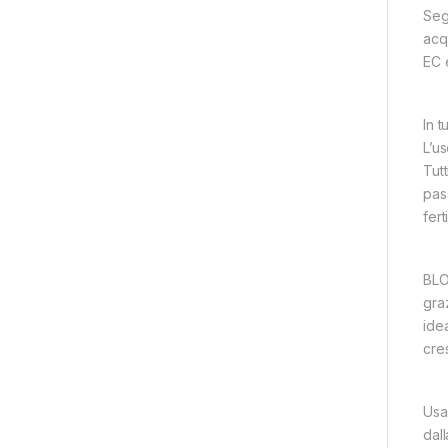
Segu
acq
EC 
In t
L’us
Tutt
pas
fert
BLOO
gra
ide
cres
Usa
dall