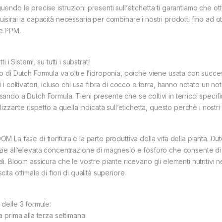
endo le precise istruzioni presenti sull’etichetta ti garantiamo che otter
uisirai la capacità necessaria per combinare i nostri prodotti fino ad 
e PPM.
utti i Sistemi, su tutti i substrati!
o di Dutch Formula va oltre l’idroponia, poichè viene usata con successo
i i coltivatori, icluso chi usa fibra di cocco e terra, hanno notato un 
sando a Dutch Formula. Tieni presente che se coltivi in terricci specifi
ilizzante rispetto a quella indicata sull’etichetta, questo perchè i nostr
M La fase di fioritura è la parte produttiva della vita della pianta. Du
zie all’elevata concentrazione di magnesio e fosforo che consente di 
ali. Bloom assicura che le vostre piante ricevano gli elementi nutritivi
cita ottimale di fiori di qualità superiore.
 delle 3 formule:
a prima alla terza settimana