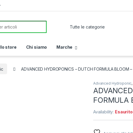
r
or:
llo store
Chi siamo
Marche
ic
ADVANCED HYDROPONICS – DUTCH FORMULA BLOOM –
Advanced Hydroponic
ADVANCED
FORMULA 
Availability:
Esaurito