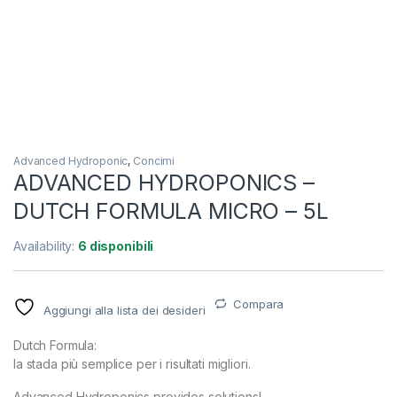
Advanced Hydroponic
,
Concimi
ADVANCED HYDROPONICS –
DUTCH FORMULA MICRO – 5L
Availability:
6 disponibili
Compara
Aggiungi alla lista dei desideri
Dutch Formula:
la stada più semplice per i risultati migliori.
Advanced Hydroponics provides solutions!