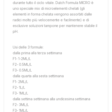
durante tutto il ciclo vitale. Dutch Formula MICRO è
uno speciale mix di microelementi chelati (gli
elementi in forma chelata vengono assorbiti dalle
radici molto più velocemente e facilmente) e di
esclusive soluzioni tampone per mantenere stabile il
pH.
Usi delle 3 formule:
dalla prima alla terza settimana
F1- 1-2ML/L
F2- 0.5ML/L
F3- 0.5ML/L
dalla quarta alla sesta settimana
F1- 2ML/L
F2- 1L/L
F3- 1ML/L
dalla settima settimana alla undicesima settimana
F2- 3ML/L
F3- 1ML/L