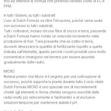
fino ad ottenere la formula che preferisci tenedo conto di EC e
PPM.
In tutti i Sistemi, su tutti i substrati!
L’uso di Dutch Formula va oltre l’idroponia, poichè viene usata
con successo tu tutti i substrati.
Tutti i coltivatori, incluso chi usa fibra di cocco e terra, passando
a Dutch Formula hanno notato un notevole incremento nelle
produzione di fiori. Tieni presente che se coltivi in terra,
dovresti dimezzare la quantità di fertilizzante rispetto a quella
indicata sull’etichetta, questo perchè i nostri prodotti sono molto
concentrati e rimangono nel terreno per essere assorbiti
gradualmente dalle radici.
MICRO
Noterai presto che Micro è il segreto per una coltivazione di
successo, poichè supporta la pianta durante tutto il ciclo vitale.
Dutch Formula MICRO è uno speciale mix di microelementi
chelati (gli elementi in forma chelata vengono assorbiti dalle
radici molto più velocemente e facilmente) e di esclusive
soluzioni tampone per mantenere stabile il pH.