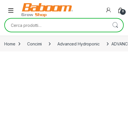
Skip to navigation
Skip to content
0
Cerca:
Home
Concimi
Advanced Hydroponic
ADVANC