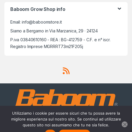
Baboom Grow Shop info
Email: info@baboomstore.it
Siamo a Bergamo in Via Marzanica, 29 · 24124
P.iva 03840610160 - REA : BG-412759 - C.F. e n° iscr.
Registro Imprese MGRRRT73m21F205j
Utilizziamo i cookie per essere sicuri che tu possa avere la
migliore esperienza sul nostro sito. Se continui ad utilizzare
questo sito noi assumiamo che tu ne sia felice.
Scrivici su Whatsapp