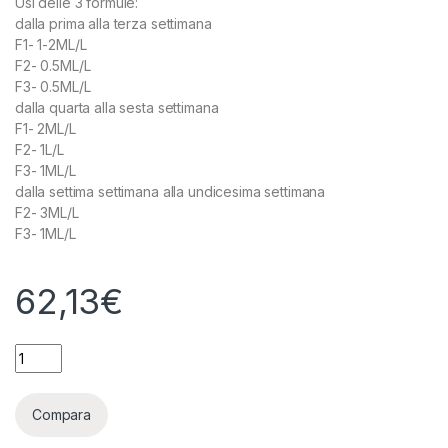
Usi delle 3 formule:
dalla prima alla terza settimana
F1- 1-2ML/L
F2- 0.5ML/L
F3- 0.5ML/L
dalla quarta alla sesta settimana
F1- 2ML/L
F2- 1L/L
F3- 1ML/L
dalla settima settimana alla undicesima settimana
F2- 3ML/L
F3- 1ML/L
62,13
€
ADVANCED HYDROPONICS - DUTCH FORMULA MICRO - 5L qua
Compara