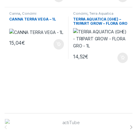
Canna
,
Concimi
Concimi
,
Terra Aquatica
CANNA TERRA VEGA – 1L
TERRA AQUATICA (GHE) –
TRIPART GROW – FLORA GRO
– 1L
15,04
€
14,52
€
Brands Carousel