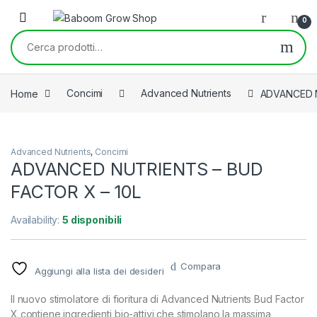
Skip to navigation
Skip to content
0
Cerca:
Home
Concimi
Advanced Nutrients
ADVANCED N
Advanced Nutrients
,
Concimi
ADVANCED NUTRIENTS – BUD
FACTOR X – 10L
Availability:
5 disponibili
Compara
Aggiungi alla lista dei desideri
Il nuovo stimolatore di fioritura di Advanced Nutrients Bud Factor
X contiene ingredienti bio-attivi che stimolano la massima