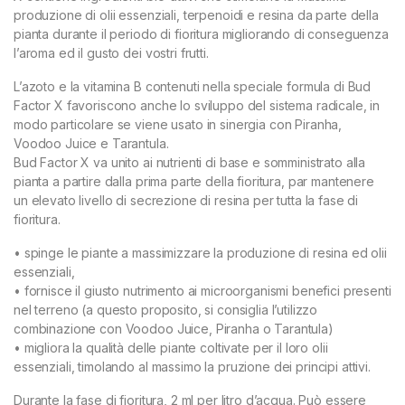
produzione di olii essenziali, terpenoidi e resina da parte della
pianta durante il periodo di fioritura migliorando di conseguenza
l’aroma ed il gusto dei vostri frutti.
L’azoto e la vitamina B contenuti nella speciale formula di Bud
Factor X favoriscono anche lo sviluppo del sistema radicale, in
modo particolare se viene usato in sinergia con Piranha,
Voodoo Juice e Tarantula.
Bud Factor X va unito ai nutrienti di base e somministrato alla
pianta a partire dalla prima parte della fioritura, par mantenere
un elevato livello di secrezione di resina per tutta la fase di
fioritura.
• spinge le piante a massimizzare la produzione di resina ed olii
essenziali,
• fornisce il giusto nutrimento ai microorganismi benefici presenti
nel terreno (a questo proposito, si consiglia l’utilizzo
combinazione con Voodoo Juice, Piranha o Tarantula)
• migliora la qualità delle piante coltivate per il loro olii
essenziali, timolando al massimo la pruzione dei principi attivi.
Durante la fase di fioritura, 2 ml per litro d’acqua. Può essere