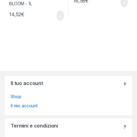
18,58
€
14,52
€
Brands Carousel
Il tuo account
Shop
Il mio account
Termini e condizioni