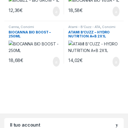
12,36
€
18,58
€
Canna
,
Concimi
Atami - B'Cuzz - ATA
,
Concimi
BIOCANNA BIO BOOST –
ATAMI B’CUZZ – HYDRO
250ML
NUTRITION A+B 2X1L
18,68
€
14,02
€
Brands Carousel
Il tuo account