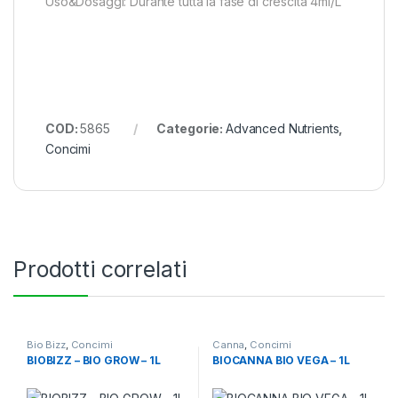
Uso&Dosaggi: Durante tutta la fase di crescita 4ml/L
COD:
5865
Categorie:
Advanced Nutrients
,
Concimi
Prodotti correlati
Bio Bizz
,
Concimi
Canna
,
Concimi
BIOBIZZ – BIO GROW – 1L
BIOCANNA BIO VEGA – 1L