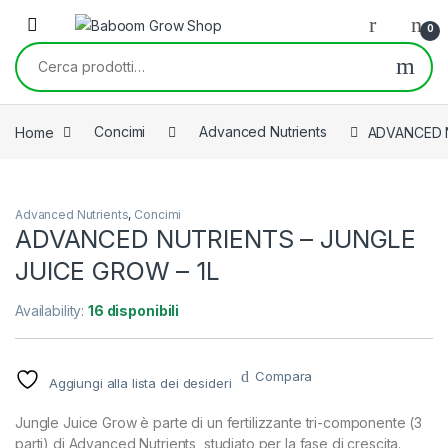
Skip to navigation
Skip to content
0
Cerca:
Home
Concimi
Advanced Nutrients
ADVANCED N
Advanced Nutrients
,
Concimi
ADVANCED NUTRIENTS – JUNGLE
JUICE GROW – 1L
Availability:
16 disponibili
Compara
Aggiungi alla lista dei desideri
Jungle Juice Grow è parte di un fertilizzante tri-componente (3
parti) di Advanced Nutrients, studiato per la fase di crescita.