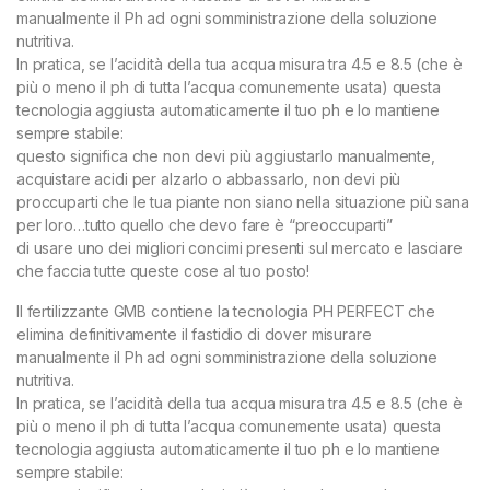
manualmente il Ph ad ogni somministrazione della soluzione
nutritiva.
In pratica, se l’acidità della tua acqua misura tra 4.5 e 8.5 (che è
più o meno il ph di tutta l’acqua comunemente usata) questa
tecnologia aggiusta automaticamente il tuo ph e lo mantiene
sempre stabile:
questo significa che non devi più aggiustarlo manualmente,
acquistare acidi per alzarlo o abbassarlo, non devi più
proccuparti che le tua piante non siano nella situazione più sana
per loro…tutto quello che devo fare è “preoccuparti”
di usare uno dei migliori concimi presenti sul mercato e lasciare
che faccia tutte queste cose al tuo posto!
ll fertilizzante GMB contiene la tecnologia PH PERFECT che
elimina definitivamente il fastidio di dover misurare
manualmente il Ph ad ogni somministrazione della soluzione
nutritiva.
In pratica, se l’acidità della tua acqua misura tra 4.5 e 8.5 (che è
più o meno il ph di tutta l’acqua comunemente usata) questa
tecnologia aggiusta automaticamente il tuo ph e lo mantiene
sempre stabile: