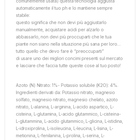
comunemente usata) questa tecnologia aggiusta
automaticamente il tuo ph e lo mantiene sempre
stabile:
questo significa che non devi più aggiustarlo
manualmente, acquistare acidi per alzarlo o
abbassarlo, non devi più proccuparti che le tua
piante non siano nella situazione più sana per loro…
tutto quello che devo fare è “preoccuparti”
di usare uno dei migliori concimi presenti sul mercato
e lasciare che faccia tutte queste cose al tuo posto!
Azoto (N) Nitrato: 1%- Potassio solubile (K2O): 4%.
Ingredienti derivati da: Potassio nitrato, magnesio
solfato, magnesio nitrato, magnesio chelato, azoto
nitrato, L-alanina, L-arginina, L-acido aspartico, L-
cisteina, L-glutamina, L-acido glutammico, L-cisteina-
L-glutammina, L-acido glutammico, L-glicina, L-istidina,
L-idroxiprolina, L-isoleucina, L-leucina, L-lisina, L-
metionina, L-fenilanina, L-prolina, L-serina, L-