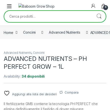
Skip to navigation
Skip to content
0
Cerca:
Home
Concimi
Advanced Nutrients
ADVANCED N
Advanced Nutrients
,
Concimi
ADVANCED NUTRIENTS – PH
PERFECT GROW – 1L
Availability:
34 disponibili
Compara
Aggiungi alla lista dei desideri
ll fertilizzante GMB contiene la tecnologia PH PERFECT che
elimina definitivamente il fastidio di dover misurare