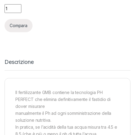
ADVANCED NUTRIENTS - PH PERFECT GROW - 1L quantity
Compara
Descrizione
ll fertilizzante GMB contiene la tecnologia PH
PERFECT che elimina definitivamente il fastidio di
dover misurare
manualmente il Ph ad ogni somministrazione della
soluzione nutritiva.
In pratica, se l’acidità della tua acqua misura tra 4.5 e
8.5 (che è più o meno il ph di tutta l’acqua