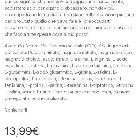
questo significa che non devi più aggiustarlo manualmente,
acquistare acidi per alzarlo o abbassarlo, non devi più
proccuparti che le tua piante non siano nella situazione più sana
per loro…tutto quello che devo fare è “preoccuparti”
di usare uno dei migliori concimi presenti sul mercato e lasciare
che faccia tutte queste cose al tuo posto!
Azoto (N) Nitrato: 1%- Potassio solubile (K2O): 4%. Ingredienti
derivati da: Potassio nitrato, magnesio solfato, magnesio nitrato,
magnesio chelato, azoto nitrato, L-alanina, L-arginina, L-acido
aspartico, L-cisteina, L-glutamina, L-acido glutammico, L-cisteina-
L-glutammina, L-acido glutammico, L-glicina, L-istidina, L-
idroxiprolina, L-isoleucina, L-leucina, L-lisina, L-metionina, L-
fenilanina, L-prolina, L-serina, L-tereonina, L-triptofano, L-tirosina,
L-valina, acodo fulvico, Tensiottivi organici non ionici, elementi
ph-regolatori e ph-stabilizzatori.
Contiene 1l.
13,99
€