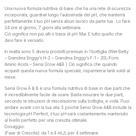
Una nuova formula nutritiva di base che ha una rete di sicurezza
incorporata, guardrail lungo l’autostrada del pH, che manterrà
perfettamente il tuo pH senza alcun lavoro da parte tua . Lo farà
24 ore al giorno, 7 giorni alla settimana.
Ciò significa non più alti o bassi di pH. Mai. E tutto quello che
devi fare è versarlo.
In realtà sono 5 diversi prodotti premium in 1 bottiglia (Wet Betty
– Grandma Enggy’s H-2 – Grandma Enggy’s F-1 – 20L-Form
Amino Acids – Sensi Grow A&B ) Ciò significa che quando
acquisti questa nuova formula speciale, risparmierai tanti soldi al
mese.
Sensi Grow A & B è una formula nutritiva di base in due parti che
è incredibilmente facile da usare. Basta misurare le due parti,
secondo le istruzioni di miscelazione sulla bottiglia, e voilà. Puoi
andare avanti con la tua vita. E poiché Sensi Grow A&B include la
tecnologia pH Perfect, il tuo pH sarà costantemente mantenuto
al livello perfetto per una crescita ottimale.
Dosaggio:
(Fase di Crescita): da 1 a 4 mL/L per 4 settimane