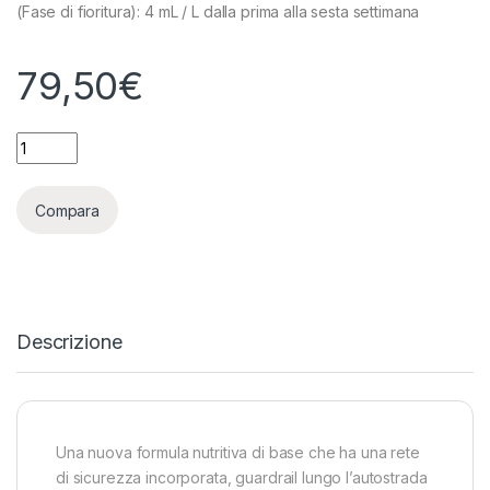
(Fase di fioritura): 4 mL / L dalla prima alla sesta settimana
79,50
€
ADVANCED NUTRIENTS - PH PERFECT SENSI GROW A+B 2X - 4
Compara
Descrizione
Una nuova formula nutritiva di base che ha una rete
di sicurezza incorporata, guardrail lungo l’autostrada