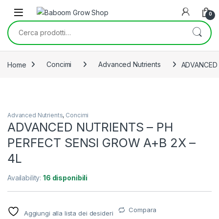
Skip to navigation
Skip to content
0
Cerca:
Home
Concimi
Advanced Nutrients
ADVANCED 
Advanced Nutrients
,
Concimi
ADVANCED NUTRIENTS – PH
PERFECT SENSI GROW A+B 2X –
4L
Availability:
16 disponibili
Compara
Aggiungi alla lista dei desideri