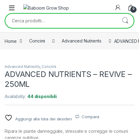
Skip to navigation
Skip to content
0
Cerca:
Home
Concimi
Advanced Nutrients
ADVANCED N
Advanced Nutrients
,
Concimi
ADVANCED NUTRIENTS – REVIVE –
250ML
Availability:
44 disponibili
Compara
Aggiungi alla lista dei desideri
Ripara le piante danneggiate, stressate e corregge le comuni
carenze nutritive.