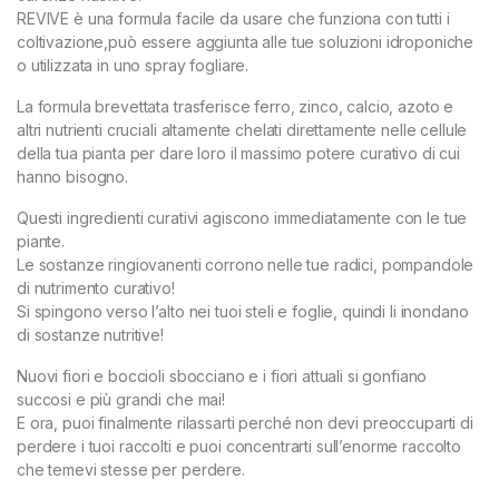
REVIVE è una formula facile da usare che funziona con tutti i
coltivazione,può essere aggiunta alle tue soluzioni idroponiche
o utilizzata in uno spray fogliare.
La formula brevettata trasferisce ferro, zinco, calcio, azoto e
altri nutrienti cruciali altamente chelati direttamente nelle cellule
della tua pianta per dare loro il massimo potere curativo di cui
hanno bisogno.
Questi ingredienti curativi agiscono immediatamente con le tue
piante.
Le sostanze ringiovanenti corrono nelle tue radici, pompandole
di nutrimento curativo!
Si spingono verso l’alto nei tuoi steli e foglie, quindi li inondano
di sostanze nutritive!
Nuovi fiori e boccioli sbocciano e i fiori attuali si gonfiano
succosi e più grandi che mai!
E ora, puoi finalmente rilassarti perché non devi preoccuparti di
perdere i tuoi raccolti e puoi concentrarti sull’enorme raccolto
che temevi stesse per perdere.