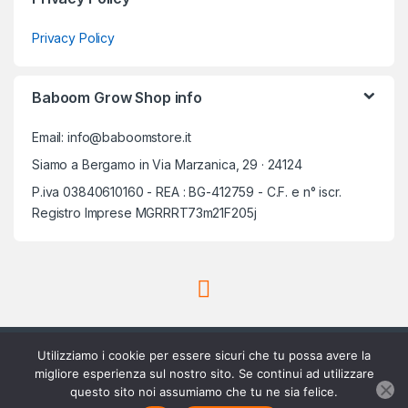
Privacy Policy
Baboom Grow Shop info
Email: info@baboomstore.it
Siamo a Bergamo in Via Marzanica, 29 · 24124
P.iva 03840610160 - REA : BG-412759 - C.F. e n° iscr.
Registro Imprese MGRRRT73m21F205j
Utilizziamo i cookie per essere sicuri che tu possa avere la
migliore esperienza sul nostro sito. Se continui ad utilizzare
questo sito noi assumiamo che tu ne sia felice.
Scrivici su Whatsapp