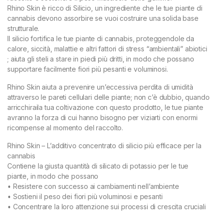
Rhino Skin è ricco di Silicio, un ingrediente che le tue piante di
cannabis devono assorbire se vuoi costruire una solida base
strutturale.
Il silicio fortifica le tue piante di cannabis, proteggendole da
calore, siccità, malattie e altri fattori di stress “ambientali” abiotici
; aiuta gli steli a stare in piedi più dritti, in modo che possano
supportare facilmente fiori più pesanti e voluminosi.
Rhino Skin aiuta a prevenire un’eccessiva perdita di umidità
attraverso le pareti cellulari delle piante; non c’è dubbio, quando
arricchiraila tua coltivazione con questo prodotto, le tue piante
avranno la forza di cui hanno bisogno per viziarti con enormi
ricompense al momento del raccolto.
Rhino Skin – L’additivo concentrato di silicio più efficace per la
cannabis
Contiene la giusta quantità di silicato di potassio per le tue
piante, in modo che possano
• Resistere con successo ai cambiamenti nell’ambiente
• Sostieni il peso dei fiori più voluminosi e pesanti
• Concentrare la loro attenzione sui processi di crescita cruciali