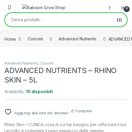
Skip to navigation
Skip to content
0
Cerca:
Home
Concimi
Advanced Nutrients
ADVANCED N
Advanced Nutrients
,
Concimi
ADVANCED NUTRIENTS – RHINO
SKIN – 5L
Availability:
10 disponibili
Compara
Aggiungi alla lista dei desideri
Rhino Skin – L’UNICA cosa di cui hai bisogno per rafforzare il tuo
raccolto e sostenere il peso massiccio delle gemme.