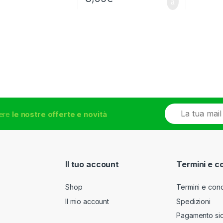
E
vere
le nostre offerte e novità
m
a
i
l
*
Il tuo account
Termini e c
Shop
Termini e cond
Il mio account
Spedizioni
Pagamento si