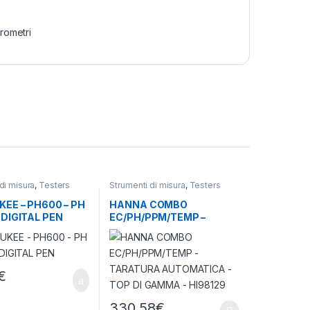
rometri
di misura
,
Testers
Strumenti di misura
,
Testers
 e igrometri
termometri e igrometri
EE – PH600 – PH
HANNA COMBO
DIGITAL PEN
EC/PH/PPM/TEMP –
TARATURA AUTOMATICA
– TOP DI GAMMA –
HI98129
€
330,58
€