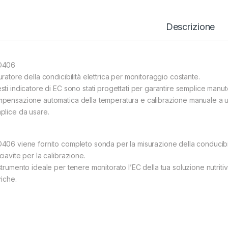
Descrizione
O406
ratore della condicibilità elettrica per monitoraggio costante.
sti indicatore di EC sono stati progettati per garantire semplice manute
pensazione automatica della temperatura e calibrazione manuale a 
plice da usare.
406 viene fornito completo sonda per la misurazione della conducibilit
iavite per la calibrazione.
strumento ideale per tenere monitorato l’EC della tua soluzione nutrit
riche.