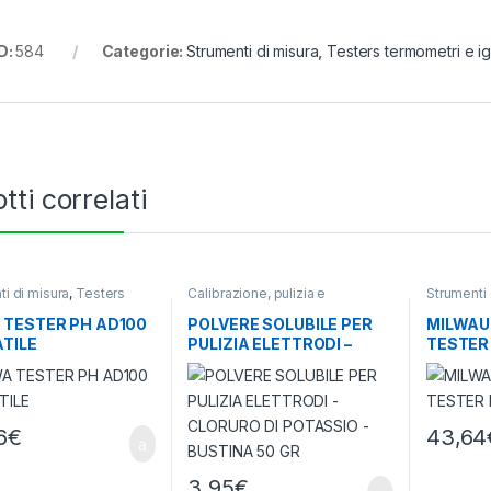
D:
584
Categorie:
Strumenti di misura
,
Testers termometri e ig
tti correlati
ti di misura
,
Testers
Calibrazione, pulizia e
Strumenti 
tri e igrometri
conservazione
,
Strumenti di
termometri
misura
TESTER PH AD100
POLVERE SOLUBILE PER
MILWAUK
TILE
PULIZIA ELETTRODI –
TESTER 
CLORURO DI POTASSIO –
BUSTINA 50 GR
6
€
43,64
3,95
€