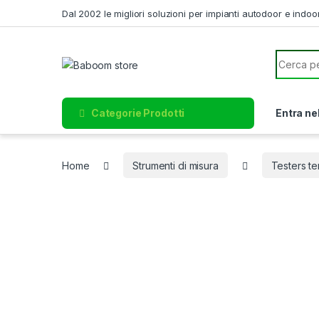
Skip to navigation
Skip to content
Dal 2002 le migliori soluzioni per impianti autodoor e indoo
Search f
Categorie Prodotti
Entra ne
Home
Strumenti di misura
Testers te