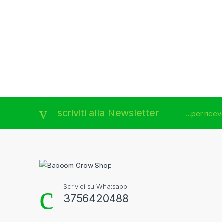
Brands Carousel
Iscriviti alla Newsletter
...per rice
Scrivici su Whatsapp
3756420488