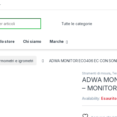
r
or:
llo store
Chi siamo
Marche
rmometri e igrometri
ADWA MONITOR ECO406 EC CON SON
Strumenti di misura
,
Tes
ADWA MON
– MONITO
Availability:
Esaurito