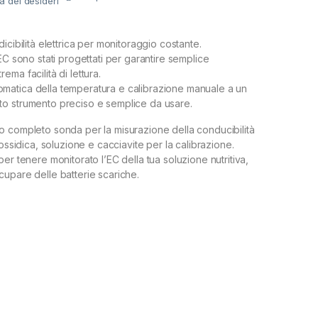
ta dei desideri
icibilità elettrica per monitoraggio costante.
EC sono stati progettati per garantire semplice
ma facilità di lettura.
atica della temperatura e calibrazione manuale a un
o strumento preciso e semplice da usare.
 completo sonda per la misurazione della conducibilità
possidica, soluzione e cacciavite per la calibrazione.
er tenere monitorato l’EC della tua soluzione nutritiva,
upare delle batterie scariche.