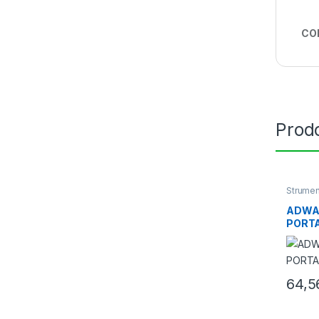
CO
Prodo
Strumen
termome
ADWA 
PORTA
64,5