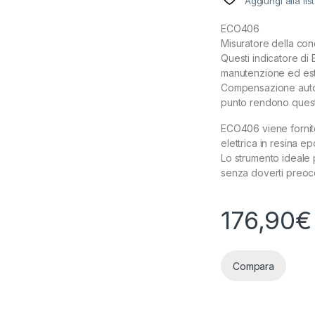
Aggiungi alla lis
ECO406
Misuratore della cond
Questi indicatore di 
manutenzione ed estre
Compensazione autom
punto rendono quest
ECO406 viene fornito
elettrica in resina e
Lo strumento ideale p
senza doverti preocc
176,90
€
Compara