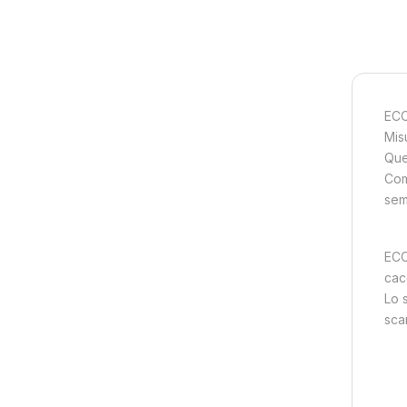
EC
Misu
Que
Com
sem
ECO
cacc
Lo 
sca