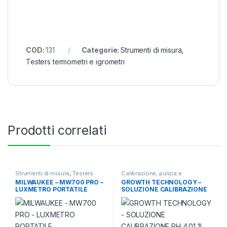
COD:
131
Categorie:
Strumenti di misura
,
Testers termometri e igrometri
Prodotti correlati
Strumenti di misura
,
Testers
Calibrazione, pulizia e
termometri e igrometri
conservazione
,
Strumenti di
MILWAUKEE – MW700 PRO –
GROWTH TECHNOLOGY –
misura
LUXMETRO PORTATILE
SOLUZIONE CALIBRAZIONE
PH 4.01 1L