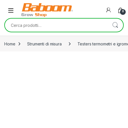
Skip to navigation
Skip to content
0
Cerca:
Home
Strumenti di misura
Testers termometri e igrome