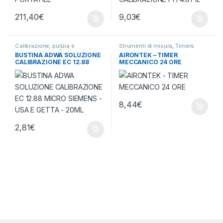
211,40
€
9,03
€
Calibrazione, pulizia e
Strumenti di misura
,
Timers
conservazione
,
Strumenti di
BUSTINA ADWA SOLUZIONE
AIRONTEK – TIMER
misura
CALIBRAZIONE EC 12.88
MECCANICO 24 ORE
MICRO SIEMENS – USA E
GETTA – 20ML
8,44
€
2,81
€