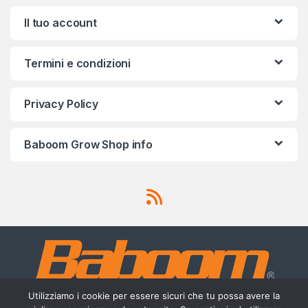
Brands Carousel
Il tuo account
Termini e condizioni
Privacy Policy
Baboom Grow Shop info
Utilizziamo i cookie per essere sicuri che tu possa avere la