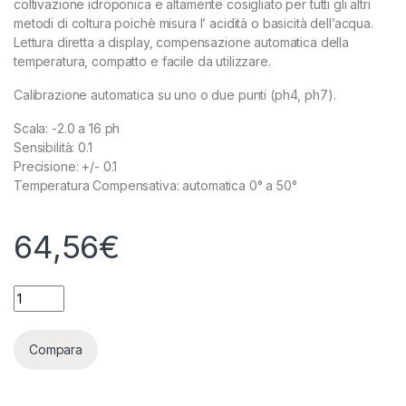
coltivazione idroponica e altamente cosigliato per tutti gli altri
metodi di coltura poichè misura l’ acidità o basicità dell’acqua.
Lettura diretta a display, compensazione automatica della
temperatura, compatto e facile da utilizzare.
Calibrazione automatica su uno o due punti (ph4, ph7).
Scala: -2.0 a 16 ph
Sensibilità: 0.1
Precisione: +/- 0.1
Temperatura Compensativa: automatica 0° a 50°
64,56
€
ADWA TESTER PH AD100 PORTATILE quantity
Compara