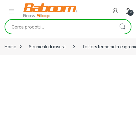
Skip to navigation
Skip to content
0
Cerca:
Home
Strumenti di misura
Testers termometri e igrome