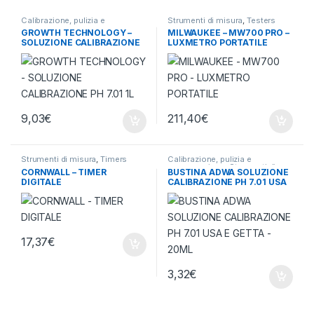
Calibrazione, pulizia e
Strumenti di misura
,
Testers
conservazione
,
Strumenti di
termometri e igrometri
GROWTH TECHNOLOGY –
MILWAUKEE – MW700 PRO –
misura
SOLUZIONE CALIBRAZIONE
LUXMETRO PORTATILE
PH 7.01 1L
9,03
€
211,40
€
Strumenti di misura
,
Timers
Calibrazione, pulizia e
conservazione
,
Strumenti di
CORNWALL – TIMER
BUSTINA ADWA SOLUZIONE
misura
DIGITALE
CALIBRAZIONE PH 7.01 USA
E GETTA – 20ML
17,37
€
3,32
€