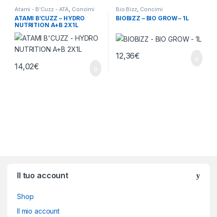
Atami - B'Cuzz - ATA
,
Concimi
Bio Bizz
,
Concimi
ATAMI B’CUZZ – HYDRO
BIOBIZZ – BIO GROW – 1L
NUTRITION A+B 2X1L
12,36
€
14,02
€
Brands Carousel
Il tuo account
Shop
Il mio account