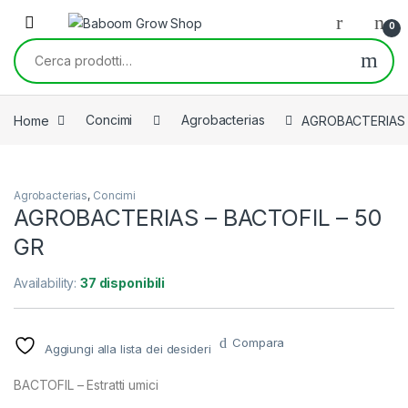
Skip to navigation
Skip to content
0
Cerca:
Home
Concimi
Agrobacterias
AGROBACTERIAS –
Agrobacterias
,
Concimi
AGROBACTERIAS – BACTOFIL – 50
GR
Availability:
37 disponibili
Compara
Aggiungi alla lista dei desideri
BACTOFIL – Estratti umici