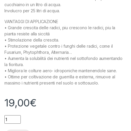
cucchiaino in un litro di acqua.
Involucro per 25 litri di acqua.
VANTAGGI DI APPLICAZIONE
• Grande crescita delle radici, piu crescono le radici, piu la
pianta resiste alla siccitá
• Stimolazione della crescita.
• Protezione vegetale contro i funghi delle radici, come il
Fusarium, Phytophthora, Alternaria…
• Aumenta la solubilitá dei nutrienti nel sottofondo aumentando
la fioritura.
• Migliora le colture aero- idroponiche mantenendole sane.
• Ottime per coltivazione de guerrilla e esterna, rimuove al
massimo i nutrienti presenti nel suolo e sottosuolo.
19,00
€
AGROBACTERIAS - BACTOFIL - 50 GR quantity