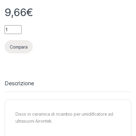
9,66
€
AIRONTEK - DISCO IN CERAMICA PER UMIDIFICATORE AD ULT
Compara
Descrizione
Disco in ceramica di ricambio per umidificatore ad
ultrasuoni Airontek.