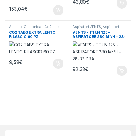
43,80
€
153,04
€
Anidride Carbonica - Co2 tabs
,
Aspiratori VENTS
,
Aspiratori-
Ventilazione - Aria
Ventilatori
,
Ventilazione - Aria
CO2 TABS EXTRA LENTO
VENTS – TTUN 125 –
RILASCIO 60 PZ
ASPIRATORE 280 M³/H – 28-
37 DBA
9,58
€
92,33
€
Brands Carousel