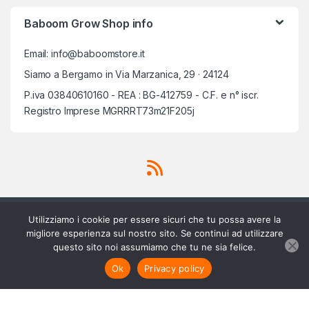
Baboom Grow Shop info
Email: info@baboomstore.it
Siamo a Bergamo in Via Marzanica, 29 · 24124
P.iva 03840610160 - REA : BG-412759 - C.F. e n° iscr.
Registro Imprese MGRRRT73m21F205j
Utilizziamo i cookie per essere sicuri che tu possa avere la
migliore esperienza sul nostro sito. Se continui ad utilizzare
questo sito noi assumiamo che tu ne sia felice.
Scrivici su Whatsapp
3756420488
Aggiungi al carrello
Ok
Privacy policy