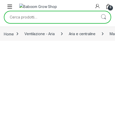
Skip to navigation
Skip to content
0
Cerca:
Home
Ventilazione - Aria
Aria e centraline
Mac