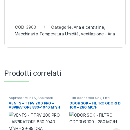
COD:
3963
Categorie:
Aria e centraline
,
Macchinari x Temperatura Umidità
,
Ventilazione - Aria
Prodotti correlati
Aspiratori VENTS
,
Aspiratori-
Filtri odori Odor Sok
,
Filtri-
Ventilatori
,
Ventilazione - Aria
Odore-Rumore
,
Ventilazione -
VENTS – TTRV 200 PRO –
ODOR SOK – FILTRO ODORI Ø
Aria
ASPIRATORE 830-1040 M³/H
100 – 280 MC/H
– 39-45 DBA