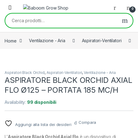
Skip to navigation
Skip to content
0
Cerca:
Home
Ventilazione - Aria
Aspiratori-Ventilatori
Aspiratori Black Orchid
,
Aspiratori-Ventilatori
,
Ventilazione - Aria
ASPIRATORE BLACK ORCHID AXIAL
FLO Ø125 – PORTATA 185 MC/H
Availability:
99 disponibili
Compara
Aggiungi alla lista dei desideri
L’
Aspiratore Black Orchid Axial Flo
è un dispositivo di