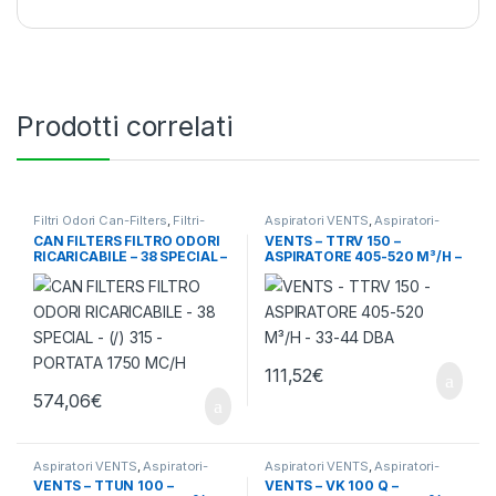
Prodotti correlati
Filtri Odori Can-Filters
,
Filtri-
Aspiratori VENTS
,
Aspiratori-
Odore-Rumore
,
Ventilazione -
Ventilatori
,
Ventilazione - Aria
CAN FILTERS FILTRO ODORI
VENTS – TTRV 150 –
Aria
RICARICABILE – 38 SPECIAL –
ASPIRATORE 405-520 M³/H –
(/) 315 – PORTATA 1750 MC/H
33-44 DBA
111,52
€
574,06
€
Aspiratori VENTS
,
Aspiratori-
Aspiratori VENTS
,
Aspiratori-
Ventilatori
,
Ventilazione - Aria
Ventilatori
,
Ventilazione - Aria
VENTS – TTUN 100 –
VENTS – VK 100 Q –