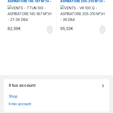
ASPIRATORE 145-187 M³/H –
ASPIRATORE 205-210 M³/H –
27-36 DBA
36 DBA
82,59
€
95,53
€
Brands Carousel
Il tuo account
Shop
Il mio account