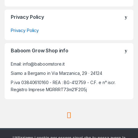
Privacy Policy
Privacy Policy
Baboom Grow Shop info
Email: info@baboomstore.it
Siamo a Bergamo in Via Marzanica, 29 · 24124
P.iva 03840610160 - REA : BG-412759 - C.F. e n° iscr.
Registro Imprese MGRRRT73m21F205j
Utilizziamo i cookie per essere sicuri che tu possa avere la