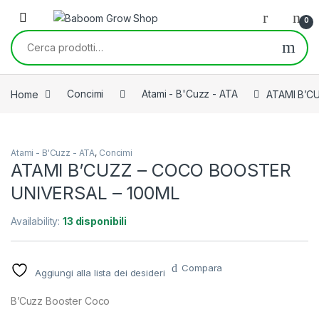
Skip to navigation
Skip to content
0
Cerca:
Home
Concimi
Atami - B'Cuzz - ATA
ATAMI B’C
Atami - B'Cuzz - ATA
,
Concimi
ATAMI B’CUZZ – COCO BOOSTER
UNIVERSAL – 100ML
Availability:
13 disponibili
Compara
Aggiungi alla lista dei desideri
B’Cuzz Booster Coco