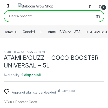
Skip to navigation
Skip to content
0
Cerca:
Home
Concimi
Atami - B'Cuzz - ATA
ATAMI B’C
Atami - B'Cuzz - ATA
,
Concimi
ATAMI B’CUZZ – COCO BOOSTER
UNIVERSAL – 5L
Availability:
2 disponibili
Compara
Aggiungi alla lista dei desideri
B’Cuzz Booster Coco