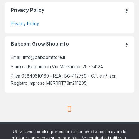
Privacy Policy
Privacy Policy
Baboom Grow Shop info
Email: info@baboomstore.it
Siamo a Bergamo in Via Marzanica, 29 · 24124
P.iva 03840610160 - REA : BG-412759 - C.F. e n° iscr.
Registro Imprese MGRRRT73m21F205j
Utilizziamo i cookie per essere sicuri che tu possa avere la
migliore esperienza sul nostro sito. Se continui ad utilizzare