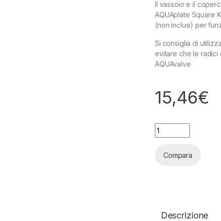
Il vassoio e il cope
AQUAplate Square Kit
(non inclusi) per fun
Si consiglia di utili
evitare che le radici
AQUAvalve
15,46
€
AUTOPOT - SOTTOV
Compara
Descrizione