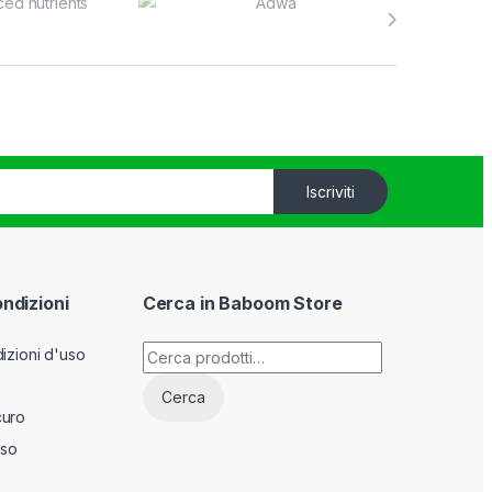
Iscriviti
ondizioni
Cerca in Baboom Store
Cerca:
izioni d'uso
Cerca
curo
sso