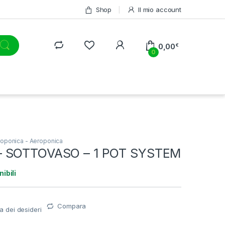
Shop
Il mio account
0,00
€
0
roponica - Aeroponica
 SOTTOVASO – 1 POT SYSTEM
ibili
Compara
ta dei desideri