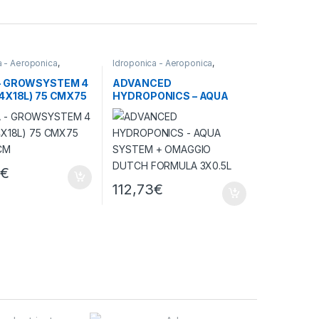
a - Aeroponica
,
Idroponica - Aeroponica
,
roponici
Sistemi Idroponici
– GROWSYSTEM 4
ADVANCED
4X18L) 75 CMX75
HYDROPONICS – AQUA
 CM
SYSTEM + OMAGGIO
DUTCH FORMULA 3X0.5L
8
€
112,73
€