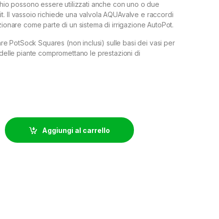
rchio possono essere utilizzati anche con uno o due
. Il vassoio richiede una valvola AQUAvalve e raccordi
zionare come parte di un sistema di irrigazione AutoPot.
zzare PotSock Squares (non inclusi) sulle basi dei vasi per
 delle piante compromettano le prestazioni di
ASO - 1 POT SYSTEM quantity
Aggiungi al carrello