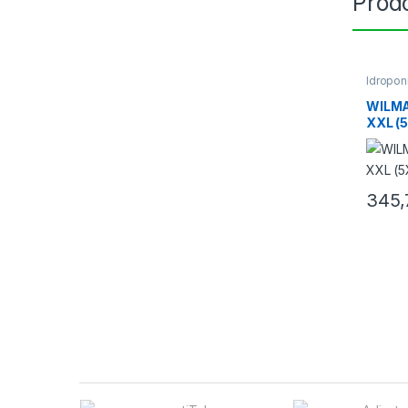
Prodo
Idropon
Sistemi 
WILMA
XXL (
115X1
345,
Brands Carousel