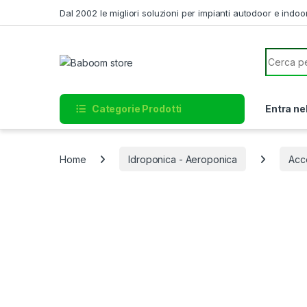
Skip to navigation
Skip to content
Dal 2002 le migliori soluzioni per impianti autodoor e indoo
Search f
Categorie Prodotti
Entra ne
Home
Idroponica - Aeroponica
Acc