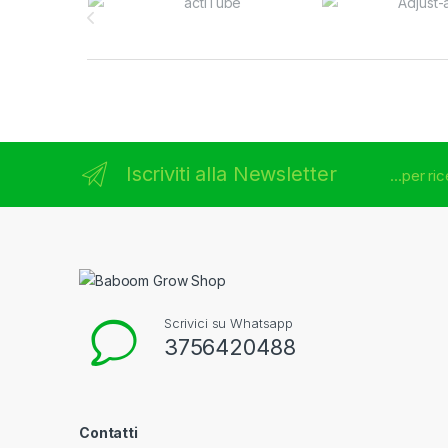
Iscriviti alla Newsletter
...per r
Scrivici su Whatsapp
3756420488
Contatti