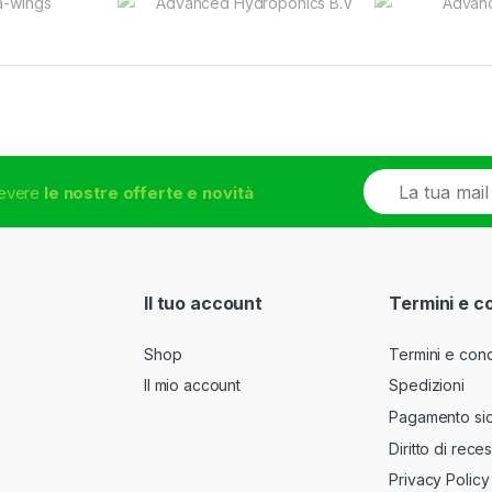
E
icevere
le nostre offerte e novità
m
a
i
l
*
Il tuo account
Termini e c
Shop
Termini e cond
Il mio account
Spedizioni
Pagamento si
Diritto di rece
Privacy Policy