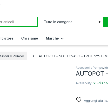
r
or:
llo store
Chi siamo
Marche
essori e Pompe
AUTOPOT – SOTTOVASO – 1 POT SYSTEM
Accessori e Pompe
,
Id
AUTOPOT –
Availability:
25 dispon
Aggiungi alla lis