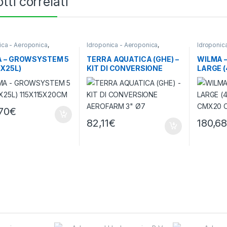
tti correlati
ica - Aeroponica
,
Idroponica - Aeroponica
,
Idroponic
Idroponici
Sistemi Idroponici
Sistemi Id
 – GROWSYSTEM 5
TERRA AQUATICA (GHE) –
WILMA 
5X25L)
KIT DI CONVERSIONE
LARGE (
15X20CM
AEROFARM 3″ Ø7,5 CM
CMX20
70
€
82,11
€
180,6