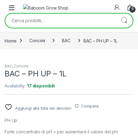
Skip to navigation
Skip to content
0
Cerca:
Home
Concimi
BAC
BAC – PH UP – 1L
BAC
,
Concimi
BAC – PH UP – 1L
Availability:
17 disponibili
Compara
Aggiungi alla lista dei desideri
PH Up
Forte concentrato di pH + per aumentare il valore del pH.