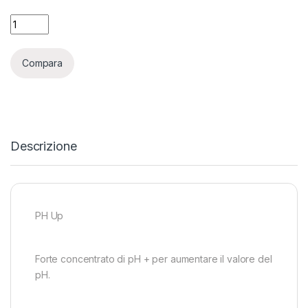
BAC - PH UP - 1L quantity
Compara
Descrizione
PH Up
Forte concentrato di pH + per aumentare il valore del
pH.