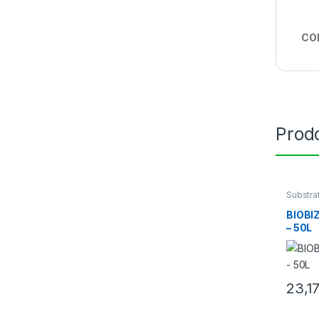
CO
Prodo
Substrat
BIOBI
– 50L
23,1