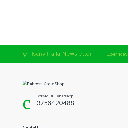
Brands Carousel
Iscriviti alla Newsletter
...per rice
Scrivici su Whatsapp
3756420488
Contatti