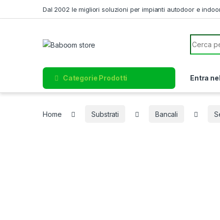
Skip to navigation
Skip to content
Dal 2002 le migliori soluzioni per impianti autodoor e indoo
Search f
Categorie Prodotti
Entra ne
Home
Substrati
Bancali
S