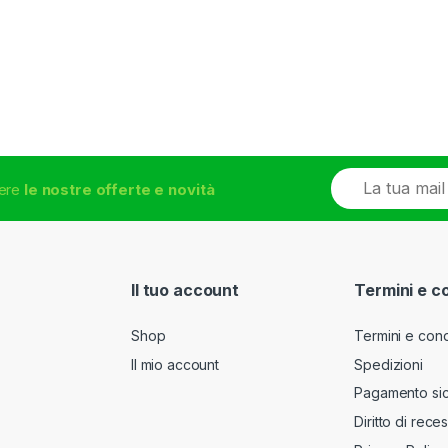
E
vere
le nostre offerte e novità
m
a
i
l
*
Il tuo account
Termini e c
Shop
Termini e cond
Il mio account
Spedizioni
Pagamento si
Diritto di rece