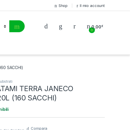
Shop
Il mio account
0,00
€
0
160 SACCHI)
ubstrati
ATAMI TERRA JANECO
0L (160 SACCHI)
ibili
Compara