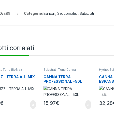
D:
888
Categorie:
Bancali
,
Set completi
,
Substrati
tti correlati
i
,
Terra BioBizz
Substrati
,
Terra Canna
Hydro
,
Sub
ZZ – TERRA ALL-MIX
CANNA TERRA
CANNA 
PROFESSIONAL – 50L
ESPANSA
7
€
15,97
€
32,28