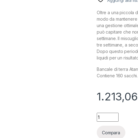
Aggiungi alla lis
Oltre a una piccola d
modo da mantenere i
una gestione ottimal
può capitare che non
settimane. Il miscugl
tre settimane, a sec
Dopo questo periodo, 
liquidi per un risultat
Bancale di terra Atam
Contiene 160 sacchi.
1.213,06
BANCALE ATAMI TE
Compara