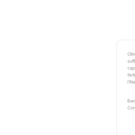
Olt
suf
cap
fer
l’At
Banc
Con