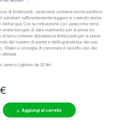
ta dei desideri
ose di fertilizzanti, Janecomix contiene anche perlite in
l substrato sufficientemente leggero e creando anche
e dell’acqua. Con la coltivazione con Janecomix terra
 avete bisogno di dare nutrimento per le prime tre
io di terra contiene abbastanza fertilizzanti per le prime
onda del numero di piante e della grandezza dei vasi.
l’Atami vi consiglia di concimare il raccolto con dei
o ottimale.
i Janeco Lightmix da 20 litri.
€
RRA JANECO LIGHTMIX 20L (160 SACCHI) quantity
Aggiungi al carrello