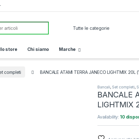
r
or:
llo store
Chi siamo
Marche
et completi
BANCALE ATAMI TERRA JANECO LIGHTMIX 20L (
Bancali
,
Set completi
,
S
BANCALE 
LIGHTMIX 2
Availability:
10 dispon