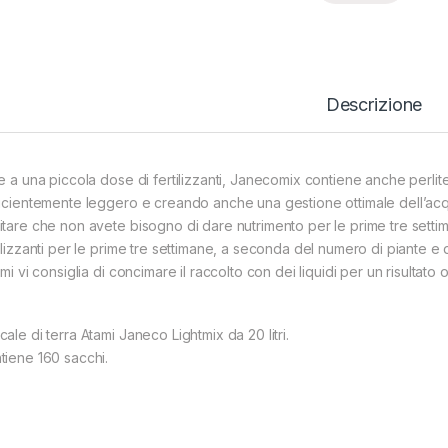
Descrizione
re a una piccola dose di fertilizzanti, Janecomix contiene anche perli
ficientemente leggero e creando anche una gestione ottimale dell’ac
itare che non avete bisogno di dare nutrimento per le prime tre settim
tilizzanti per le prime tre settimane, a seconda del numero di piante 
ami vi consiglia di concimare il raccolto con dei liquidi per un risultato o
ale di terra Atami Janeco Lightmix da 20 litri.
tiene 160 sacchi.