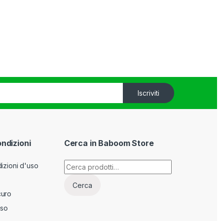
Iscriviti
ondizioni
Cerca in Baboom Store
Cerca:
izioni d'uso
Cerca
curo
sso